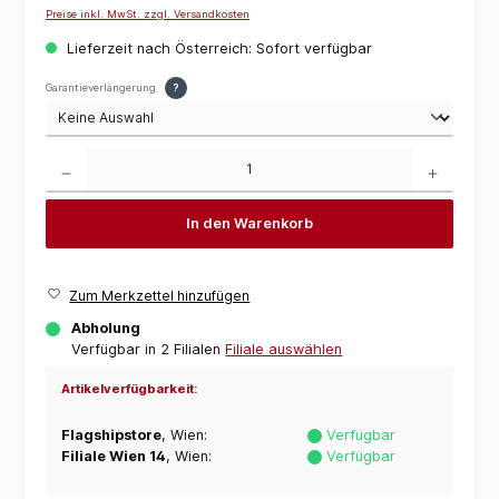
Preise inkl. MwSt. zzgl. Versandkosten
Lieferzeit nach Österreich: Sofort verfügbar
Garantieverlängerung
?
Produkt Anzahl: Gib den gewünschten Wert ein oder benutze die Schaltflächen um die 
In den Warenkorb
Zum Merkzettel hinzufügen
Abholung
Verfügbar in 2 Filialen
Filiale auswählen
Artikelverfügbarkeit:
Flagshipstore
, Wien:
Verfügbar
Filiale Wien 14
, Wien:
Verfügbar