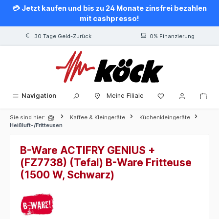
💳 Jetzt kaufen und bis zu 24 Monate zinsfrei bezahlen
alt springen
mit cashpresso!
30 Tage Geld-Zurück
0% Finanzierung
Navigation
Meine Filiale
Sie sind hier:
Kaffee & Kleingeräte
Küchenkleingeräte
Heißluft-/Fritteusen
B-Ware ACTIFRY GENIUS +
(FZ7738) (Tefal) B-Ware Fritteuse
(1500 W, Schwarz)