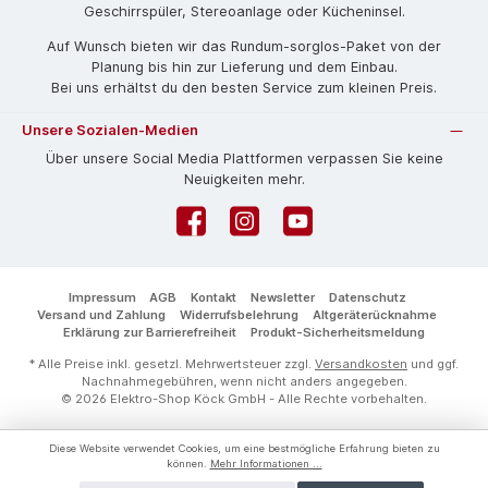
Geschirrspüler, Stereoanlage oder Kücheninsel.
Auf Wunsch bieten wir das Rund­um-sorg­los-Pa­ket von der
Planung bis hin zur Lieferung und dem Einbau.
Bei uns erhältst du den besten Service zum kleinen Preis.
Unsere Sozialen-Medien
Über unsere Social Media Plattformen verpassen Sie keine
Neuigkeiten mehr.
Facebook
Instagram
YouTube
Impressum
AGB
Kontakt
Newsletter
Datenschutz
Versand und Zahlung
Widerrufsbelehrung
Altgeräterücknahme
Erklärung zur Barrierefreiheit
Produkt-Sicherheitsmeldung
* Alle Preise inkl. gesetzl. Mehrwertsteuer zzgl.
Versandkosten
und ggf.
Nachnahmegebühren, wenn nicht anders angegeben.
© 2026 Elektro-Shop Köck GmbH - Alle Rechte vorbehalten.
Diese Website verwendet Cookies, um eine bestmögliche Erfahrung bieten zu
können.
Mehr Informationen ...