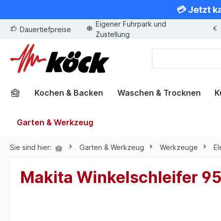
💳 Jetzt k
springen
Zur Hauptnavigation springen
Eigener Fuhrpark und
Dauertiefpreise
Zustellung
Kochen & Backen
Waschen & Trocknen
K
Garten & Werkzeug
Sie sind hier:
Garten & Werkzeug
Werkzeuge
E
Makita Winkelschleifer 