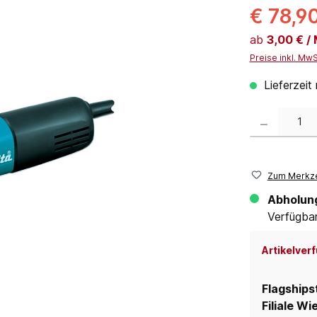
€ 78,9
ab
3,00 € /
Preise inkl. Mw
Lieferzeit
Produkt Anzahl:
Zum Merkze
Abholun
Verfügbar 
Artikelverf
Flagships
Filiale Wi