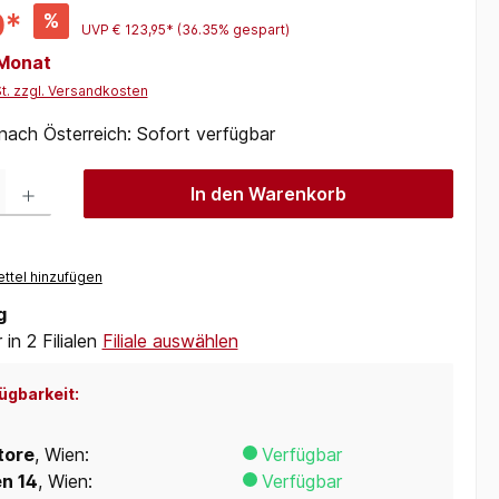
0*
%
UVP
€ 123,95*
(36.35% gespart)
 Monat
St. zzgl. Versandkosten
 nach Österreich: Sofort verfügbar
 Gib den gewünschten Wert ein oder benutze die Schaltflächen um die Anzah
In den Warenkorb
ttel hinzufügen
g
in 2 Filialen
Filiale auswählen
ügbarkeit:
tore
, Wien:
Verfügbar
en 14
, Wien:
Verfügbar