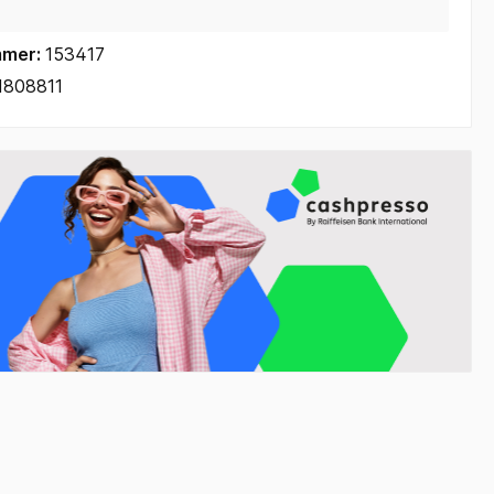
mmer:
153417
1808811