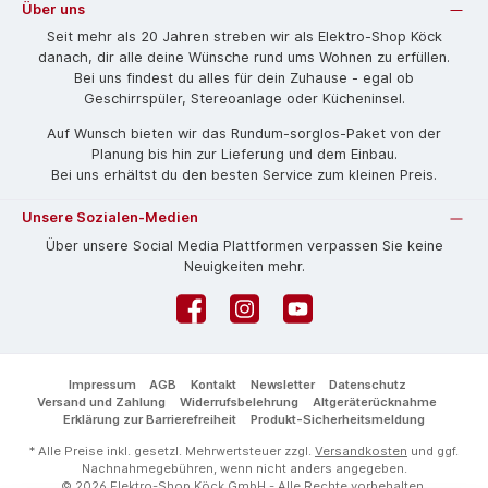
Über uns
Seit mehr als 20 Jahren streben wir als Elektro-Shop Köck
danach, dir alle deine Wünsche rund ums Wohnen zu erfüllen.
Bei uns findest du alles für dein Zuhause - egal ob
Geschirrspüler, Stereoanlage oder Kücheninsel.
Auf Wunsch bieten wir das Rund­um-sorg­los-Pa­ket von der
Planung bis hin zur Lieferung und dem Einbau.
Bei uns erhältst du den besten Service zum kleinen Preis.
Unsere Sozialen-Medien
Über unsere Social Media Plattformen verpassen Sie keine
Neuigkeiten mehr.
Facebook
Instagram
YouTube
Impressum
AGB
Kontakt
Newsletter
Datenschutz
Versand und Zahlung
Widerrufsbelehrung
Altgeräterücknahme
Erklärung zur Barrierefreiheit
Produkt-Sicherheitsmeldung
* Alle Preise inkl. gesetzl. Mehrwertsteuer zzgl.
Versandkosten
und ggf.
Nachnahmegebühren, wenn nicht anders angegeben.
© 2026 Elektro-Shop Köck GmbH - Alle Rechte vorbehalten.