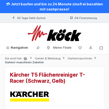
💳 Jetzt kaufen und bis zu 24 Monate zinsfrei bezahlen
alt springen
mit cashpresso!
30 Tage Geld-Zurück
0% Finanzierung
Navigation
Meine Filiale
Sie sind hier:
Garten & Werkzeug
Gartenmaschinen
Garten/-maschinen Zubehör
Kärcher T5 Flächenreiniger T-
Racer (Schwarz, Gelb)