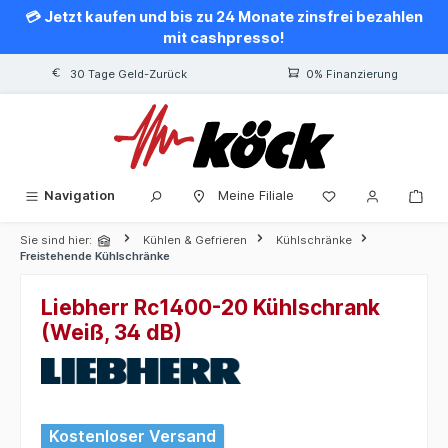
💳 Jetzt kaufen und bis zu 24 Monate zinsfrei bezahlen
alt springen
mit cashpresso!
30 Tage Geld-Zurück
0% Finanzierung
Navigation
Meine Filiale
Sie sind hier:
Kühlen & Gefrieren
Kühlschränke
Freistehende Kühlschränke
Liebherr Rc1400-20 Kühlschrank
(Weiß, 34 dB)
Bildergalerie überspringen
Kostenloser Versand