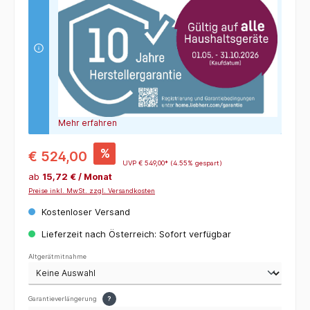
Mehr erfahren
%
€ 524,00
UVP
€ 549,00*
(4.55% gespart)
ab
15,72 € / Monat
Preise inkl. MwSt. zzgl. Versandkosten
Kostenloser Versand
Lieferzeit nach Österreich: Sofort verfügbar
Altgerätmitnahme
Garantieverlängerung
?