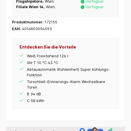
Flagshipstore
, Wien:
Verfügbar
Filiale Wien 14
, Wien:
Verfügbar
Produktnummer:
172155
EAN:
4016803094593
Entdecken Sie die Vorteile
Weiß Freistehend 126 l
SN-T 10 °C 43 °C
Abtauautomatik (Kühleinheit) Super Kühlungs-
Funktion
Türschließ-Erinnerungs-Alarm Wechselbare
Türen
B 34 dB
C 58 kWh