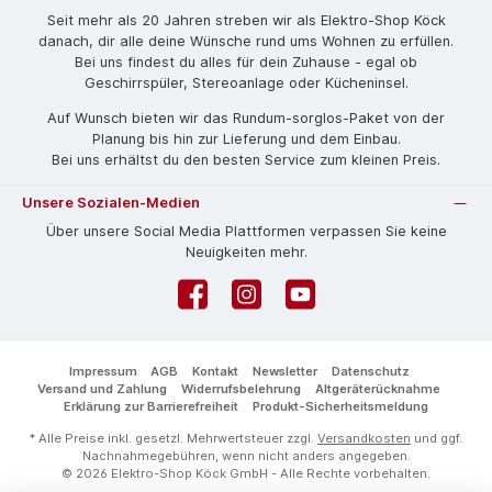
Seit mehr als 20 Jahren streben wir als Elektro-Shop Köck
danach, dir alle deine Wünsche rund ums Wohnen zu erfüllen.
Bei uns findest du alles für dein Zuhause - egal ob
Geschirrspüler, Stereoanlage oder Kücheninsel.
Auf Wunsch bieten wir das Rund­um-sorg­los-Pa­ket von der
Planung bis hin zur Lieferung und dem Einbau.
Bei uns erhältst du den besten Service zum kleinen Preis.
Unsere Sozialen-Medien
Über unsere Social Media Plattformen verpassen Sie keine
Neuigkeiten mehr.
Facebook
Instagram
YouTube
Impressum
AGB
Kontakt
Newsletter
Datenschutz
Versand und Zahlung
Widerrufsbelehrung
Altgeräterücknahme
Erklärung zur Barrierefreiheit
Produkt-Sicherheitsmeldung
* Alle Preise inkl. gesetzl. Mehrwertsteuer zzgl.
Versandkosten
und ggf.
Nachnahmegebühren, wenn nicht anders angegeben.
© 2026 Elektro-Shop Köck GmbH - Alle Rechte vorbehalten.