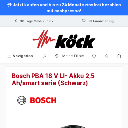
💳 Jetzt kaufen und bis zu 24 Monate zinsfrei bezahlen
alt springen
mit cashpresso!
30 Tage Geld-Zurück
0% Finanzierung
Navigation
Meine Filiale
Bosch PBA 18 V LI- Akku 2,5
Ah/smart serie (Schwarz)
Bildergalerie überspringen