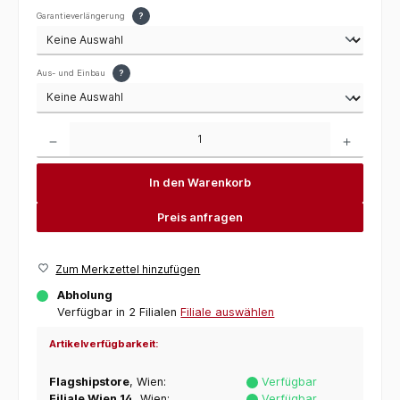
Garantieverlängerung
?
Aus- und Einbau
?
Produkt Anzahl: Gib den gewünschten Wert ein oder benutze die Schaltflächen um die 
In den Warenkorb
Preis anfragen
Zum Merkzettel hinzufügen
Abholung
Verfügbar in 2 Filialen
Filiale auswählen
Artikelverfügbarkeit:
Flagshipstore
, Wien:
Verfügbar
Filiale Wien 14
, Wien:
Verfügbar