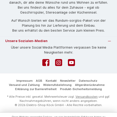
danach, dir alle deine Wünsche rund ums Wohnen zu erfüllen.
Bei uns findest du alles für dein Zuhause - egal ob
Geschirrspüler, Stereoanlage oder Kücheninsel.
Auf Wunsch bieten wir das Rund­um-sorg­los-Pa­ket von der
Planung bis hin zur Lieferung und dem Einbau.
Bei uns erhältst du den besten Service zum kleinen Preis.
Unsere Sozialen-Medien
Über unsere Social Media Plattformen verpassen Sie keine
Neuigkeiten mehr.
Facebook
Instagram
YouTube
Impressum
AGB
Kontakt
Newsletter
Datenschutz
Versand und Zahlung
Widerrufsbelehrung
Altgeräterücknahme
Erklärung zur Barrierefreiheit
Produkt-Sicherheitsmeldung
* Alle Preise inkl. gesetzl. Mehrwertsteuer zzgl.
Versandkosten
und ggf.
Nachnahmegebühren, wenn nicht anders angegeben.
© 2026 Elektro-Shop Köck GmbH - Alle Rechte vorbehalten.
Diese Website verwendet Cookies, um eine bestmögliche Erfahrung bieten zu