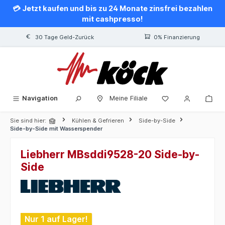
💳 Jetzt kaufen und bis zu 24 Monate zinsfrei bezahlen
alt springen
mit cashpresso!
30 Tage Geld-Zurück
0% Finanzierung
Navigation
Meine Filiale
Sie sind hier:
Kühlen & Gefrieren
Side-by-Side
Side-by-Side mit Wasserspender
Liebherr MBsddi9528-20 Side-by-
Side
Bildergalerie überspringen
Nur 1 auf Lager!