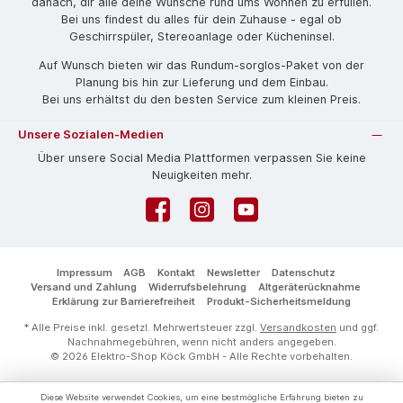
danach, dir alle deine Wünsche rund ums Wohnen zu erfüllen.
Bei uns findest du alles für dein Zuhause - egal ob
Geschirrspüler, Stereoanlage oder Kücheninsel.
Auf Wunsch bieten wir das Rund­um-sorg­los-Pa­ket von der
Planung bis hin zur Lieferung und dem Einbau.
Bei uns erhältst du den besten Service zum kleinen Preis.
Unsere Sozialen-Medien
Über unsere Social Media Plattformen verpassen Sie keine
Neuigkeiten mehr.
Facebook
Instagram
YouTube
Impressum
AGB
Kontakt
Newsletter
Datenschutz
Versand und Zahlung
Widerrufsbelehrung
Altgeräterücknahme
Erklärung zur Barrierefreiheit
Produkt-Sicherheitsmeldung
* Alle Preise inkl. gesetzl. Mehrwertsteuer zzgl.
Versandkosten
und ggf.
Nachnahmegebühren, wenn nicht anders angegeben.
© 2026 Elektro-Shop Köck GmbH - Alle Rechte vorbehalten.
Diese Website verwendet Cookies, um eine bestmögliche Erfahrung bieten zu