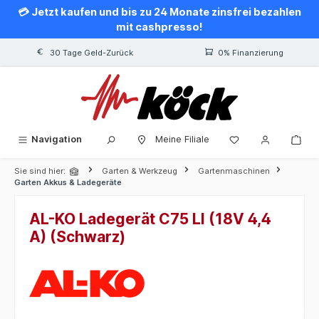
💳 Jetzt kaufen und bis zu 24 Monate zinsfrei bezahlen
alt springen
mit cashpresso!
30 Tage Geld-Zurück
0% Finanzierung
Navigation
Meine Filiale
Sie sind hier:
Garten & Werkzeug
Gartenmaschinen
Garten Akkus & Ladegeräte
AL-KO Ladegerät C75 LI (18V 4,4
A) (Schwarz)