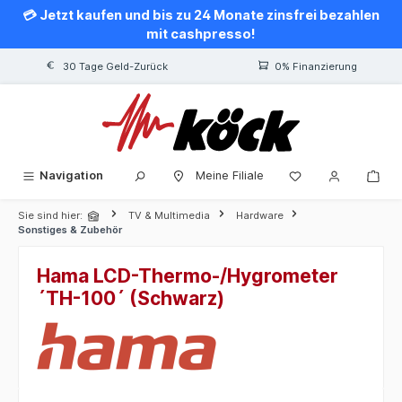
💳 Jetzt kaufen und bis zu 24 Monate zinsfrei bezahlen
alt springen
mit cashpresso!
30 Tage Geld-Zurück
0% Finanzierung
Navigation
Meine Filiale
Sie sind hier:
TV & Multimedia
Hardware
Sonstiges & Zubehör
Hama LCD-Thermo-/Hygrometer
´TH-100´ (Schwarz)