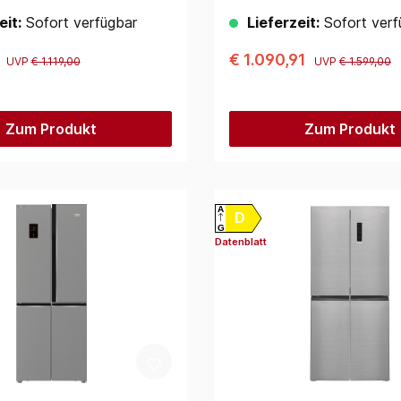
eit:
Sofort verfügbar
Lieferzeit:
Sofort verf
0
€ 1.090,91
UVP
€ 1.119,00
UVP
€ 1.599,00
Zum Produkt
Zum Produkt
A
D
G
Datenblatt