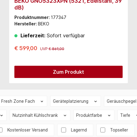
BEKO GNO5323XPN (532 l, Edelstahl, 39
dB)
Produktnummer:
177347
Hersteller:
BEKO
Lieferzeit:
Sofort verfügbar
€ 599,00
UVP
€ 869,00
Zum Produkt
Fresh Zone Fach
Geräteplatzierung
Geräuschpege
Nutzinhalt Kühlschrank
Produktfarbe
Tiefe
Filter hinzufügen: Versandkostenfrei
Kostenloser Versand
Lagernd
Topseller