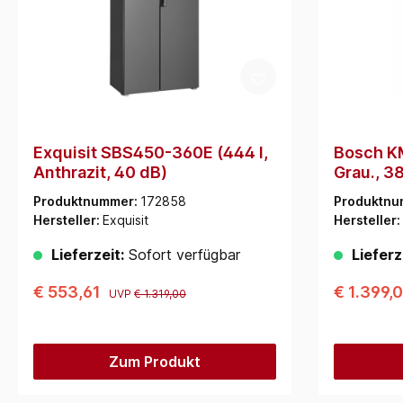
Exquisit SBS450-360E (444 l,
Bosch K
Anthrazit, 40 dB)
Grau., 3
Produktnummer:
172858
Produktnu
Hersteller:
Exquisit
Hersteller:
Lieferzeit:
Sofort verfügbar
Lieferz
€ 553,61
€ 1.399,
UVP
€ 1.319,00
Zum Produkt