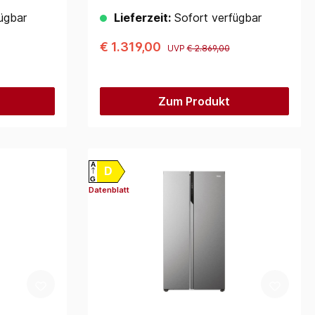
ügbar
Lieferzeit:
Sofort verfügbar
€ 1.319,00
UVP
€ 2.869,00
Zum Produkt
A
D
G
Datenblatt