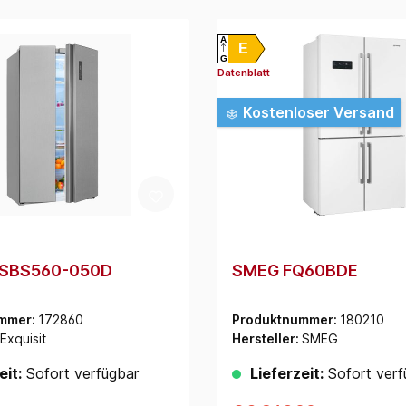
A
E
G
Datenblatt
Kostenloser Versand
t SBS560-050D
SMEG FQ60BDE
mmer:
172860
Produktnummer:
180210
Exquisit
Hersteller:
SMEG
eit:
Sofort verfügbar
Lieferzeit:
Sofort verf