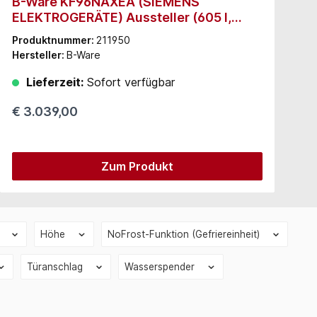
B-Ware KF96NAXEA (SIEMENS
S
ELEKTROGERÄTE) Aussteller (605 l,
Schwarz, Edelstahl, 38 dB)
Produktnummer:
211950
P
Hersteller:
B-Ware
H
Lieferzeit:
Sofort verfügbar
€ 3.039,00
€
Zum Produkt
l
Höhe
NoFrost-Funktion (Gefriereinheit)
Türanschlag
Wasserspender