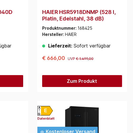
-040D
HAIER HSR5918DNMP (528 l,
Platin, Edelstahl, 38 dB)
Produktnummer:
168425
Hersteller:
HAIER
ügbar
Lieferzeit:
Sofort verfügbar
€ 666,00
UVP
€ 1.499,00
Zum Produkt
A
E
G
Datenblatt
Kostenloser Versand