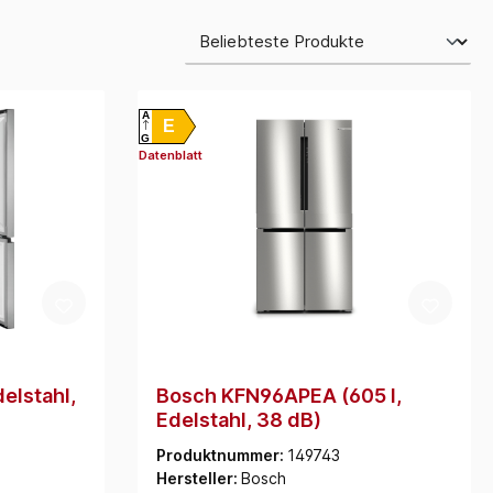
A
E
G
Datenblatt
lstahl,
Bosch KFN96APEA (605 l,
Edelstahl, 38 dB)
Produktnummer:
149743
Hersteller:
Bosch