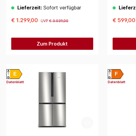
Lieferzeit:
Sofort verfügbar
Lieferz
€ 1.299,00
€ 599,0
UVP
€ 3.039,00
Zum Produkt
A
A
E
F
G
G
Datenblatt
Datenblatt