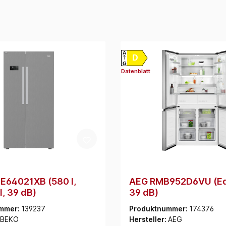
A
D
G
Datenblatt
E64021XB (580 l,
AEG RMB952D6VU (Ede
l, 39 dB)
39 dB)
mmer:
139237
Produktnummer:
174376
BEKO
Hersteller:
AEG