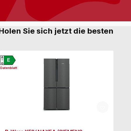
olen Sie sich jetzt die besten
A
A
E
G
G
Datenblatt
Daten