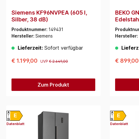
Siemens KF96NVPEA (605 l,
BEKO GN
Silber, 38 dB)
Edelstah
Produktnummer:
149431
Produktnu
Hersteller:
Siemens
Hersteller:
Lieferzeit:
Sofort verfügbar
Lieferz
€ 1.199,00
€ 899,0
UVP
€ 2.649,00
Zum Produkt
A
A
E
E
G
G
Datenblatt
Datenblatt