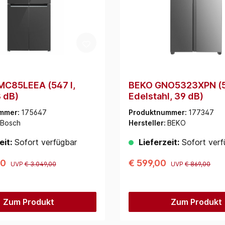
MC85LEEA (547 l,
BEKO GNO5323XPN (5
8 dB)
Edelstahl, 39 dB)
mmer:
175647
Produktnummer:
177347
Bosch
Hersteller:
BEKO
eit:
Sofort verfügbar
Lieferzeit:
Sofort verf
00
€ 599,00
UVP
€ 3.049,00
UVP
€ 869,00
Zum Produkt
Zum Produkt