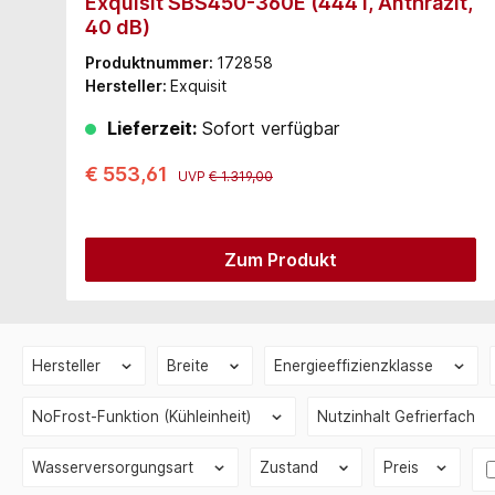
Exquisit SBS450-360E (444 l, Anthrazit,
40 dB)
Produktnummer:
172858
Hersteller:
Exquisit
Lieferzeit:
Sofort verfügbar
€ 553,61
UVP
€ 1.319,00
Zum Produkt
Hersteller
Breite
Energieeffizienzklasse
NoFrost-Funktion (Kühleinheit)
Nutzinhalt Gefrierfach
Wasserversorgungsart
Zustand
Preis