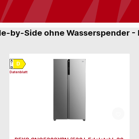
ide-by-Side ohne Wasserspender - H
A
D
G
Datenblatt