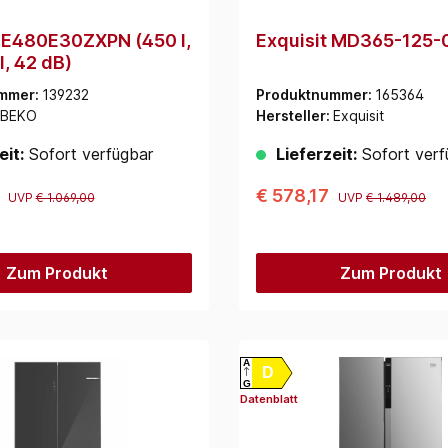
E480E30ZXPN (450 l,
Exquisit MD365-125
l, 42 dB)
mmer:
139232
Produktnummer:
165364
BEKO
Hersteller:
Exquisit
eit:
Sofort verfügbar
Lieferzeit:
Sofort verf
0
€ 578,17
UVP
€ 1.069,00
UVP
€ 1.489,00
Zum Produkt
Zum Produkt
A
D
G
Datenblatt