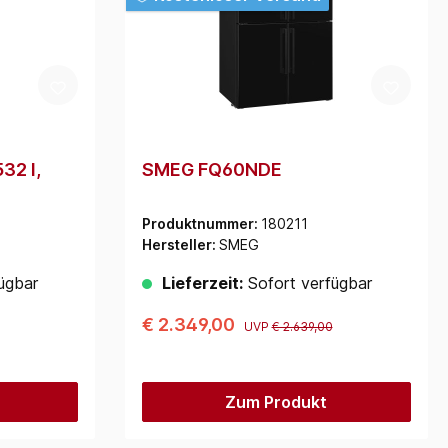
32 l,
SMEG FQ60NDE
Produktnummer:
180211
Hersteller:
SMEG
ügbar
Lieferzeit:
Sofort verfügbar
€ 2.349,00
UVP
€ 2.639,00
Zum Produkt