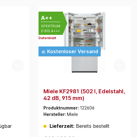
A++
SPEKTRUM
D BIS A+++
Datenblatt
Kostenloser Versand
Miele KF2981 (502 l, Edelstahl,
42 dB, 915 mm)
Produktnummer:
122606
Hersteller:
Miele
ügbar
Lieferzeit:
Bereits bestellt