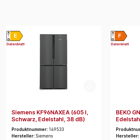
A
A
E
F
G
G
Datenblatt
Datenblatt
Siemens KF96NAXEA (605 l,
BEKO GN
Schwarz, Edelstahl, 38 dB)
Edelstah
Produktnummer:
149533
Produktnu
Hersteller:
Siemens
Hersteller: