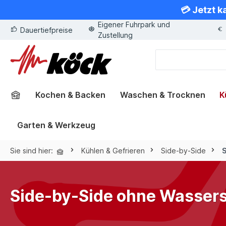
💳 Jetzt k
springen
Zur Hauptnavigation springen
Eigener Fuhrpark und
Dauertiefpreise
Zustellung
Kochen & Backen
Waschen & Trocknen
K
Garten & Werkzeug
Sie sind hier:
Kühlen & Gefrieren
Side-by-Side
S
Side-by-Side ohne Wasser