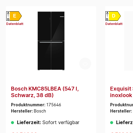
A
A
E
D
G
G
Datenblatt
Datenblatt
Bosch KMC85LBEA (547 l,
Exquisi
Schwarz, 38 dB)
inoxlook
Produktnummer:
175646
Produktnu
Hersteller:
Bosch
Hersteller:
Lieferzeit:
Sofort verfügbar
Lieferz