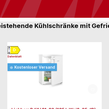
eistehende Kühlschränke mit Gefrie
A
D
G
Datenblatt
Kostenloser Versand