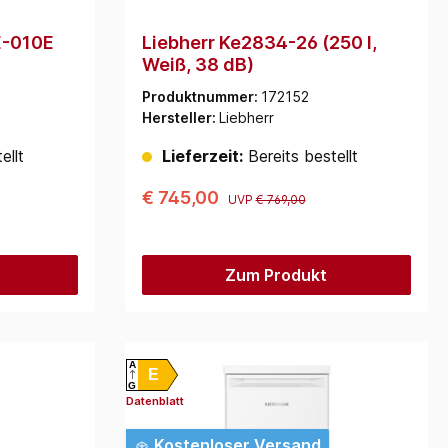
E-010E
Liebherr Ke2834-26 (250 l,
Weiß, 38 dB)
Produktnummer:
172152
Hersteller:
Liebherr
ellt
Lieferzeit:
Bereits bestellt
€ 745,00
UVP
€ 769,00
Zum Produkt
A
E
G
Datenblatt
Kostenloser Versand