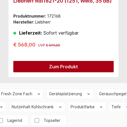
Liebherr Rdi1621-20 (125 l, Weiß, 35 dB)
Produktnummer:
172168
Hersteller:
Liebherr
Lieferzeit:
Sofort verfügbar
€ 568,00
UVP
€ 599,00
Zum Produkt
Fresh Zone Fach
Geräteplatzierung
Geräuschpege
Nutzinhalt Kühlschrank
Produktfarbe
Tiefe
stenfrei
Lagernd
Topseller