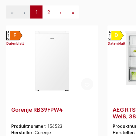
1
2
A
A
F
D
G
G
Datenblatt
Datenblatt
Gorenje RB39FPW4
AEG RTS
Weiß, 38
Produktnummer:
156523
Produktnu
Hersteller:
Gorenje
Hersteller: