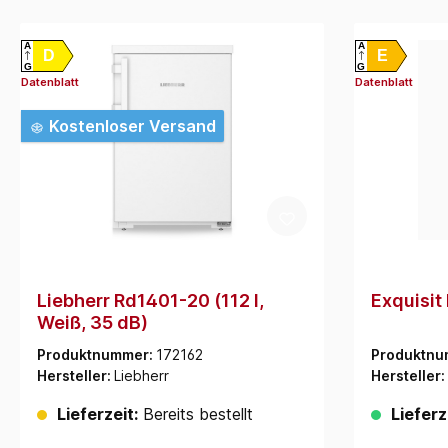
A
A
D
E
G
G
Datenblatt
Datenblatt
Kostenloser Versand
Liebherr Rd1401-20 (112 l,
Exquisit
Weiß, 35 dB)
Produktnummer:
172162
Produktnu
Hersteller:
Liebherr
Hersteller:
Lieferzeit:
Bereits bestellt
Lieferz