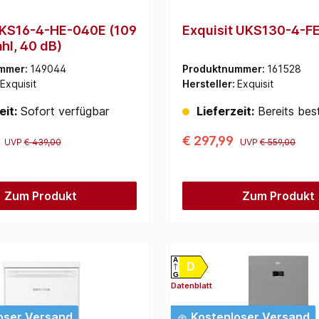
 KS16-4-HE-040E (109
Exquisit UKS130-4-F
ahl, 40 dB)
mmer:
149044
Produktnummer:
161528
Exquisit
Hersteller:
Exquisit
eit:
Sofort verfügbar
Lieferzeit:
Bereits best
6
€ 297,99
UVP
€ 439,00
UVP
€ 559,00
Zum Produkt
Zum Produkt
A
D
G
Datenblatt
oser Versand
Kostenloser Versand