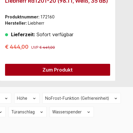
Liebherr Rd1201-20 (98.1 l, Weiß, 35 dB)
A
Produktnummer:
172160
P
Hersteller:
Liebherr
H
Lieferzeit:
Sofort verfügbar
€ 444,00
€
UVP
€ 449,00
Zum Produkt
l
Höhe
NoFrost-Funktion (Gefriereinheit)
Türanschlag
Wasserspender