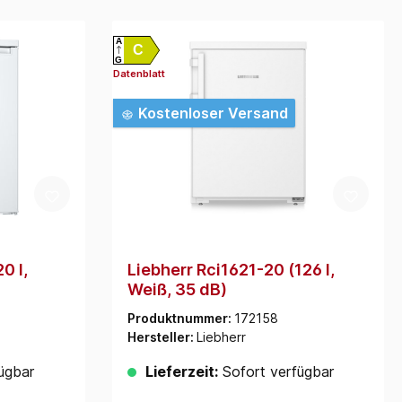
A
C
G
Datenblatt
Kostenloser Versand
0 l,
Liebherr Rci1621-20 (126 l,
Weiß, 35 dB)
Produktnummer:
172158
Hersteller:
Liebherr
ügbar
Lieferzeit:
Sofort verfügbar