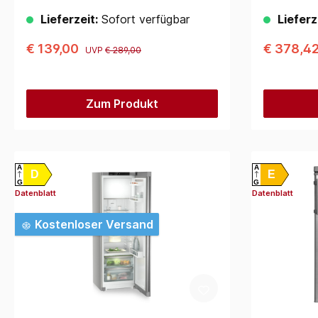
Lieferzeit:
Sofort verfügbar
Lieferz
€ 139,00
€ 378,4
UVP
€ 289,00
Zum Produkt
A
A
D
E
G
G
Datenblatt
Datenblatt
Kostenloser Versand