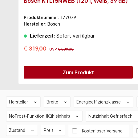
Bosch KTL15NWEB (120 l, Weiß, 39 dB)
Produktnummer:
177079
Hersteller:
Bosch
Lieferzeit:
Sofort verfügbar
€ 319,00
UVP
€ 539,00
Zum Produkt
Hersteller
Breite
Energieeffizienzklasse
NoFrost-Funktion (Kühleinheit)
Nutzinhalt Gefrierfach
Zustand
Preis
Filter hinzufügen: Versandko
Kostenloser Versand