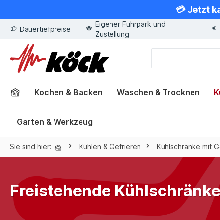
💳 Jetzt k
springen
Zur Hauptnavigation springen
Eigener Fuhrpark und
Dauertiefpreise
Zustellung
Kochen & Backen
Waschen & Trocknen
K
Garten & Werkzeug
Sie sind hier:
Kühlen & Gefrieren
Kühlschränke mit G
Freistehende Kühlschränke