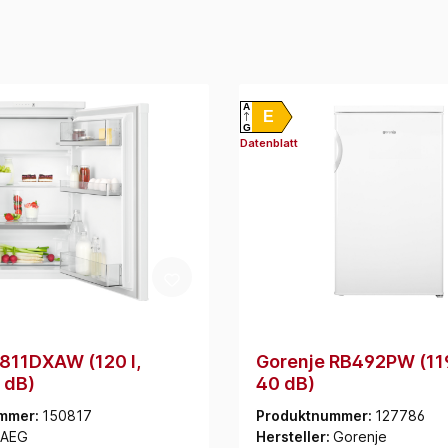
A
E
G
Datenblatt
811DXAW (120 l,
Gorenje RB492PW (119
 dB)
40 dB)
mmer:
150817
Produktnummer:
127786
AEG
Hersteller:
Gorenje