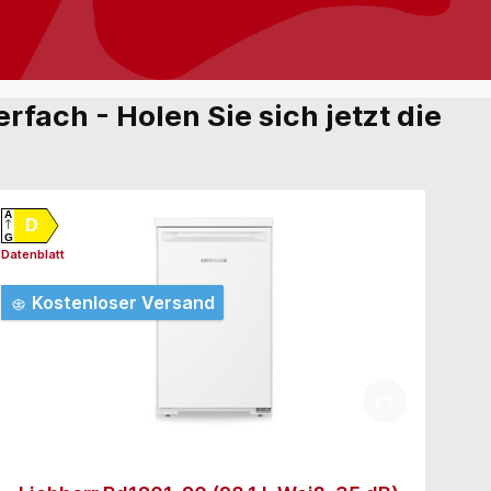
rfach - Holen Sie sich jetzt die
A
A
D
G
G
Datenblatt
Daten
Kostenloser Versand