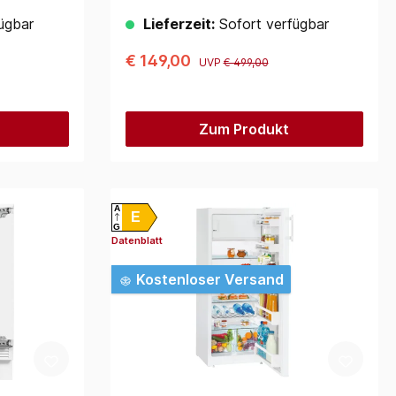
ügbar
Lieferzeit:
Sofort verfügbar
€ 149,00
UVP
€ 499,00
Zum Produkt
A
E
G
Datenblatt
Kostenloser Versand