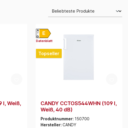
A
E
G
Datenblatt
Topseller
 l, Weiß,
CANDY CCTOS544WHN (109 l,
Weiß, 40 dB)
Produktnummer:
150700
Hersteller:
CANDY