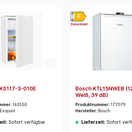
A
E
G
Datenblatt
 KS117-3-010E
Bosch KTL15NWEB (12
Weiß, 39 dB)
mmer:
163550
Produktnummer:
177079
Exquisit
Hersteller:
Bosch
eit:
Sofort verfügbar
Lieferzeit:
Sofort verf