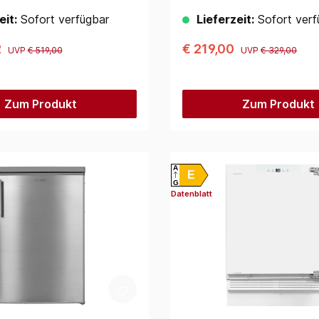
eit:
Sofort verfügbar
Lieferzeit:
Sofort verf
2
€ 219,00
UVP
€ 519,00
UVP
€ 329,00
Zum Produkt
Zum Produkt
A
E
G
Datenblatt