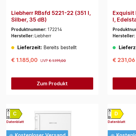
Liebherr RBsfd 5221-22 (351 l,
Exquisit
Silber, 35 dB)
l, Edelst
Produktnummer:
172214
Produktnu
Hersteller:
Liebherr
Hersteller:
Lieferzeit:
Bereits bestellt
Lieferz
€ 1.185,00
€ 231,0
UVP
€ 1.199,00
Zum Produkt
A
A
C
D
G
G
Datenblatt
Datenblatt
Kostenloser Versand
Kostenl