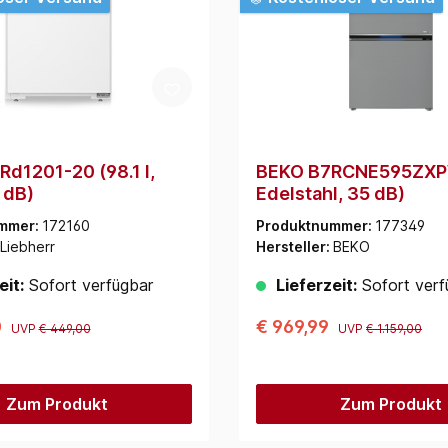
Rd1201-20 (98.1 l,
BEKO B7RCNE595ZXPW
 dB)
Edelstahl, 35 dB)
mmer:
172160
Produktnummer:
177349
Liebherr
Hersteller:
BEKO
eit:
Sofort verfügbar
Lieferzeit:
Sofort verf
0
€ 969,99
UVP
€ 449,00
UVP
€ 1.159,00
Zum Produkt
Zum Produkt