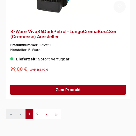
B-Ware VivaB6DarkPetrol+LungoCremaBox48er
(Cremesso) Aussteller
Produktnummer:
195921
Hersteller:
B-Ware
Lieferzeit:
Sofort verfügbar
99,00 €
UVP
165,90 €
Zum Produkt
1
2