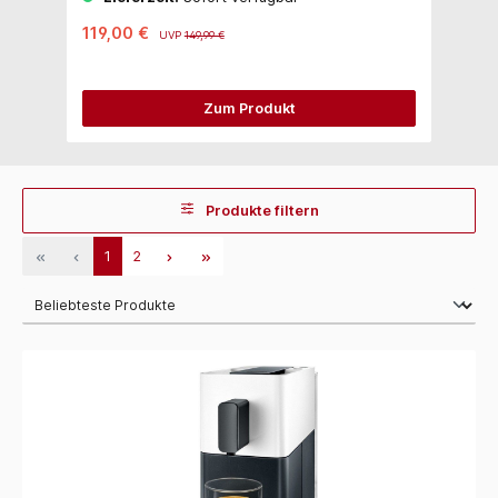
119,00 €
2
UVP
149,99 €
Zum Produkt
Produkte filtern
1
2