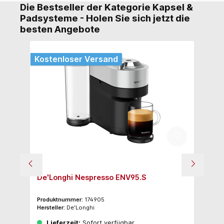
Die Bestseller der Kategorie Kapsel &
Padsysteme - Holen Sie sich jetzt die
besten Angebote
Kostenloser Versand
De'Longhi Nespresso ENV95.S
B-
Au
Produktnummer:
174905
Pr
Hersteller:
De'Longhi
Her
Lieferzeit:
Sofort verfügbar