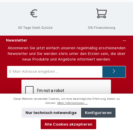
30 Tage Geld-Zurück
0% Finanzierung
Newsletter
Abonnieren Sie jetzt einfach unseren regelmäßig erscheinenden
Newsletter und Sie werden stets unter den Ersten sein, die über
neue Produkte und Angebote informiert werden.
E-
Mail-
Adresse*
Diese Website verwendet Cookies, um eine bestmögliche Erfahrung bieten zu
können.
Mehr Informationen ...
Ich habe die
Datenschutzbestimmungen
zur Kenntnis genommen
und die
AGB
gelesen und bin mit ihnen einverstanden.
Nur technisch notwendige
Konfigurieren
Hilfe und Support
Alle Cookies akzeptieren
Unterstützung und Beratung unter: