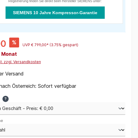
Registrierung finden Sie direkt beim Hersteller SIEMENS unter:
SIEMENS 10 Jahre Kompressor-Garantie
00
%
UVP
€ 799,00*
(3.75% gespart)
/ Monat
St. zzgl. Versandkosten
er Versand
 nach Österreich: Sofort verfügbar
u
?
me