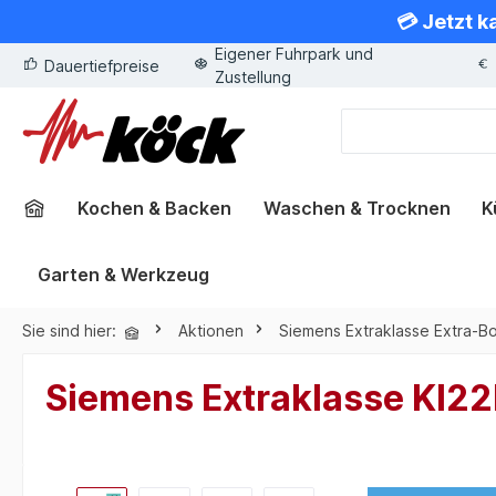
💳 Jetzt k
springen
Zur Hauptnavigation springen
Eigener Fuhrpark und
Dauertiefpreise
Zustellung
Kochen & Backen
Waschen & Trocknen
K
Garten & Werkzeug
Sie sind hier:
Aktionen
Siemens Extraklasse Extra-B
Siemens Extraklasse KI22L