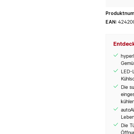
Produktnu
EAN:
42420
Entdeck
hyper
Gemü
LED-Li
Kühls
Die s
einges
kühle
autoAi
Lebens
Die T
Öffnu