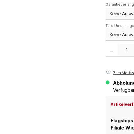
Garantieverlän
Türe Umschlag
Produkt Anzahl:
Zum Merkze
Abholun
Verfügbar 
Artikelverf
Flagships
Filiale Wi