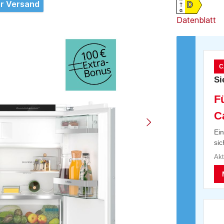
r Versand
D
G
Datenblatt
C
Si
Fü
C
Ein
sic
Akt