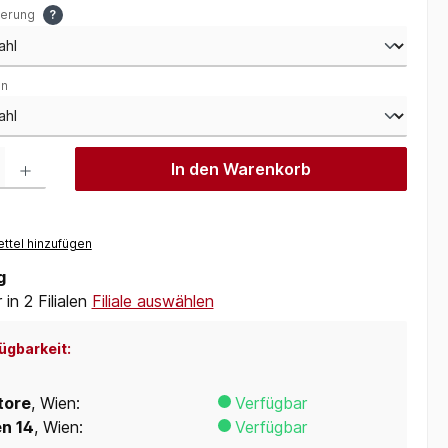
gerung
?
en
 Gib den gewünschten Wert ein oder benutze die Schaltflächen um die Anzah
In den Warenkorb
ttel hinzufügen
g
in 2 Filialen
Filiale auswählen
ügbarkeit:
tore
, Wien:
Verfügbar
en 14
, Wien:
Verfügbar