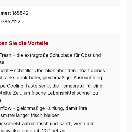
mmer:
168842
03952122
en Sie die Vorteile
Fresh – die extragroße Schublade für Obst und
se
cht – schneller Überblick über den Inhalt deines
chranks dank heller, gleichmäßiger Ausleuchtung
uperCooling-Taste senkt die Temperatur für eine
tellte Zeit, um frische Lebensmittel schnell zu
n
rflow – gleichmäßige Kühlung, damit Ihre
mittel länger frisch bleiben
ür schließt automatisch und sanft, wenn der
ngswinkel nur noch 20° beträgt