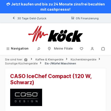
💳 Jetzt kaufen und bis zu 24 Monate zinsfrei bezahlen
alt springen
mit cashpresso!
30 Tage Geld-Zurück
0% Finanzierung
Navigation
Meine Filiale
Sie sind hier:
Kaffee & Kleingeräte
Küchenkleingeräte
Sonstige Küchengeräte
Eis-/Würfel Maschinen
CASO IceChef Compact (120 W,
Schwarz)