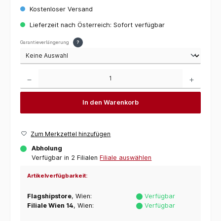
Kostenloser Versand
Lieferzeit nach Österreich: Sofort verfügbar
Garantieverlängerung
?
Produkt Anzahl: Gib den gewünschten Wert ein oder benutze die Schaltflächen um die 
In den Warenkorb
Zum Merkzettel hinzufügen
Abholung
Verfügbar in 2 Filialen
Filiale auswählen
Artikelverfügbarkeit:
Flagshipstore
, Wien:
Verfügbar
Filiale Wien 14
, Wien:
Verfügbar