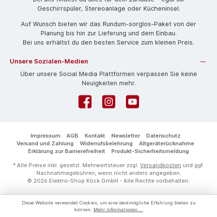
Geschirrspüler, Stereoanlage oder Kücheninsel.
Auf Wunsch bieten wir das Rund­um-sorg­los-Pa­ket von der
Planung bis hin zur Lieferung und dem Einbau.
Bei uns erhältst du den besten Service zum kleinen Preis.
Unsere Sozialen-Medien
Über unsere Social Media Plattformen verpassen Sie keine
Neuigkeiten mehr.
Facebook
Instagram
YouTube
Impressum
AGB
Kontakt
Newsletter
Datenschutz
Versand und Zahlung
Widerrufsbelehrung
Altgeräterücknahme
Erklärung zur Barrierefreiheit
Produkt-Sicherheitsmeldung
* Alle Preise inkl. gesetzl. Mehrwertsteuer zzgl.
Versandkosten
und ggf.
Nachnahmegebühren, wenn nicht anders angegeben.
© 2026 Elektro-Shop Köck GmbH - Alle Rechte vorbehalten.
Diese Website verwendet Cookies, um eine bestmögliche Erfahrung bieten zu
können.
Mehr Informationen ...