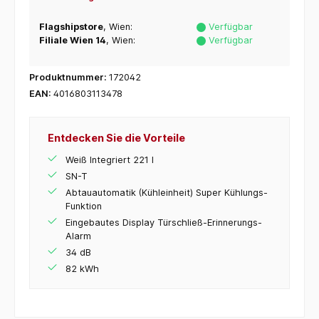
Flagshipstore
, Wien:
Verfügbar
Filiale Wien 14
, Wien:
Verfügbar
Produktnummer:
172042
EAN:
4016803113478
Entdecken Sie die Vorteile
Weiß Integriert 221 l
SN-T
Abtauautomatik (Kühleinheit) Super Kühlungs-
Funktion
Eingebautes Display Türschließ-Erinnerungs-
Alarm
34 dB
82 kWh