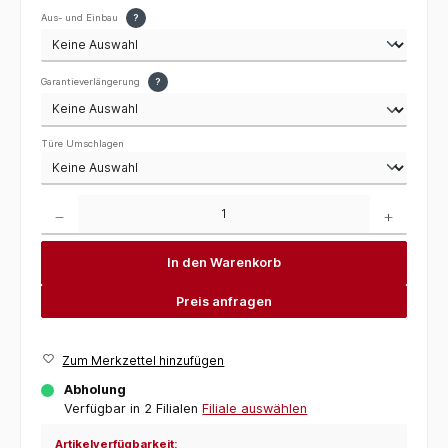
Aus- und Einbau
?
Garantieverlängerung
?
Türe Umschlagen
Produkt Anzahl: Gib den gewünschten Wert ein oder benutze die Schaltflächen um die 
In den Warenkorb
Preis anfragen
Zum Merkzettel hinzufügen
Abholung
Verfügbar in 2 Filialen
Filiale auswählen
Artikelverfügbarkeit: