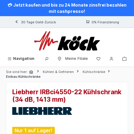
💳 Jetzt kaufen und bis zu 24 Monate zinsfrei bezahlen
alt springen
mit cashpresso!
30 Tage Geld-Zurück
0% Finanzierung
Navigation
Meine Filiale
Sie sind hier:
Kühlen & Gefrieren
Kühlschränke
Einbau Kühlschränke
Liebherr IRBci4550-22 Kühlschrank
(34 dB, 1413 mm)
Bildergalerie überspringen
Nur 1 auf Lager!