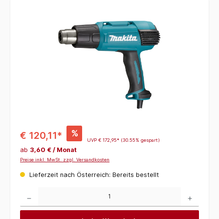
Bildergalerie überspringen
%
€ 120,11*
UVP
€ 172,95*
(30.55% gespart)
ab
3,60 € / Monat
Preise inkl. MwSt. zzgl. Versandkosten
Lieferzeit nach Österreich: Bereits bestellt
Produkt Anzahl: Gib den gewünschten Wert ein oder benutze die Schaltflächen um die 