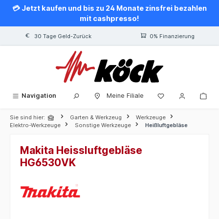
💳 Jetzt kaufen und bis zu 24 Monate zinsfrei bezahlen
alt springen
mit cashpresso!
30 Tage Geld-Zurück
0% Finanzierung
Navigation
Meine Filiale
Sie sind hier:
Garten & Werkzeug
Werkzeuge
Elektro-Werkzeuge
Sonstige Werkzeuge
Heißluftgebläse
Makita Heissluftgebläse
HG6530VK