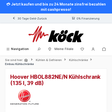
💳 Jetzt kaufen und bis zu 24 Monate zinsfrei bezahlen
alt springen
mit cashpresso!
30 Tage Geld-Zurück
0% Finanzierung
Navigation
Meine Filiale
Sie sind hier:
Kühlen & Gefrieren
Kühlschränke
Einbau Kühlschränke
Hoover HBOL882NE/N Kühlschrank
(135 l, 39 dB)