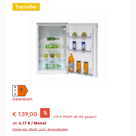
Bildergalerie überspringen
Topseller
A
F
G
Datenblatt
%
€ 139,00
UVP
€ 399,00*
(65.16% gespart)
ab
4,17 € / Monat
Preise inkl. MwSt. zzgl. Versandkosten