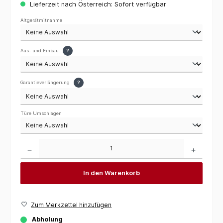
Lieferzeit nach Österreich: Sofort verfügbar
Altgerätmitnahme
Aus- und Einbau
?
Garantieverlängerung
?
Türe Umschlagen
Produkt Anzahl: Gib den gewünschten Wert ein oder benutze die Schaltflächen um die 
In den Warenkorb
Zum Merkzettel hinzufügen
Abholung