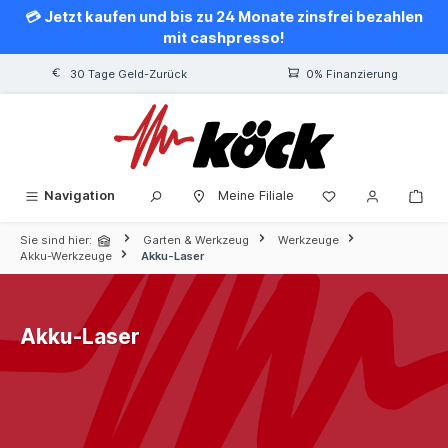
💳 Jetzt kaufen und bis zu 24 Monate zinsfrei bezahlen
alt springen
mit cashpresso!
30 Tage Geld-Zurück
0% Finanzierung
Navigation
Meine Filiale
Sie sind hier:
Garten & Werkzeug
Werkzeuge
Akku-Werkzeuge
Akku-Laser
Akku-Laser