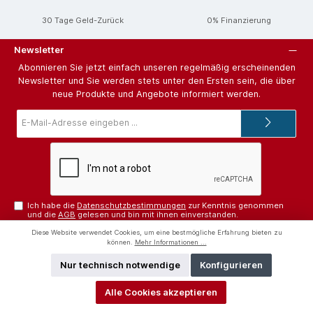
30 Tage Geld-Zurück
0% Finanzierung
Newsletter
Abonnieren Sie jetzt einfach unseren regelmäßig erscheinenden
Newsletter und Sie werden stets unter den Ersten sein, die über
neue Produkte und Angebote informiert werden.
E-
Mail-
Adresse*
Ich habe die
Datenschutzbestimmungen
zur Kenntnis genommen
und die
AGB
gelesen und bin mit ihnen einverstanden.
Diese Website verwendet Cookies, um eine bestmögliche Erfahrung bieten zu
Hilfe und Support
können.
Mehr Informationen ...
Unterstützung und Beratung unter:
Nur technisch notwendige
Konfigurieren
+43 (0) 505 - 635
Alle Cookies akzeptieren
Mo-Fr 09:00 - 18:00 Uhr, Sa 09:00 - 17:00 Uhr