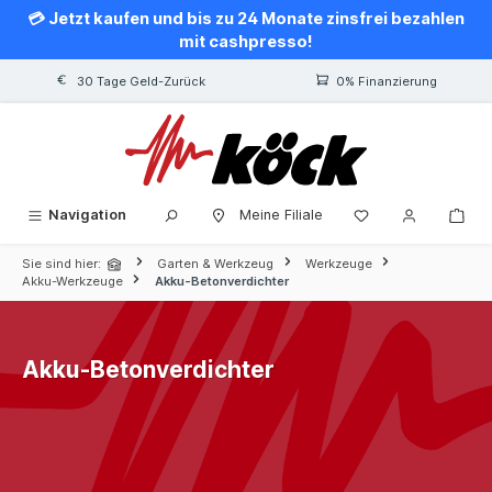
💳 Jetzt kaufen und bis zu 24 Monate zinsfrei bezahlen
alt springen
mit cashpresso!
30 Tage Geld-Zurück
0% Finanzierung
Navigation
Meine Filiale
Sie sind hier:
Garten & Werkzeug
Werkzeuge
Akku-Werkzeuge
Akku-Betonverdichter
Akku-Betonverdichter