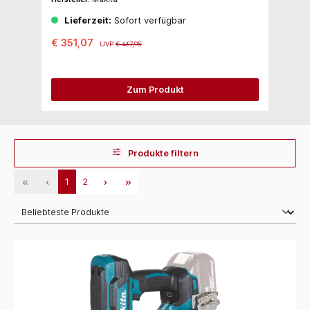
Lieferzeit:
Sofort verfügbar
€ 351,07
€
UVP
€ 467,95
Zum Produkt
Produkte filtern
1
2