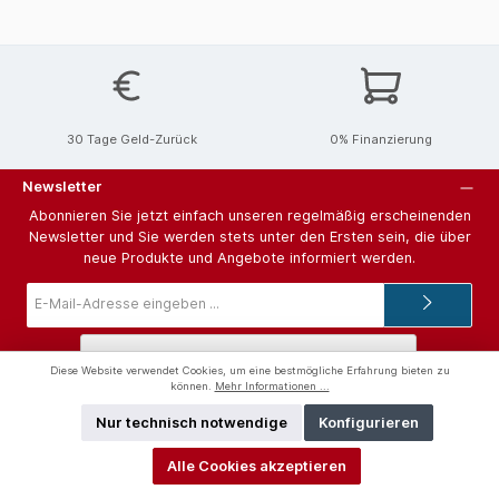
30 Tage Geld-Zurück
0% Finanzierung
Newsletter
Abonnieren Sie jetzt einfach unseren regelmäßig erscheinenden
Newsletter und Sie werden stets unter den Ersten sein, die über
neue Produkte und Angebote informiert werden.
E-
Mail-
Adresse*
Diese Website verwendet Cookies, um eine bestmögliche Erfahrung bieten zu
können.
Mehr Informationen ...
Nur technisch notwendige
Konfigurieren
Ich habe die
Datenschutzbestimmungen
zur Kenntnis genommen
und die
AGB
gelesen und bin mit ihnen einverstanden.
Alle Cookies akzeptieren
Hilfe und Support