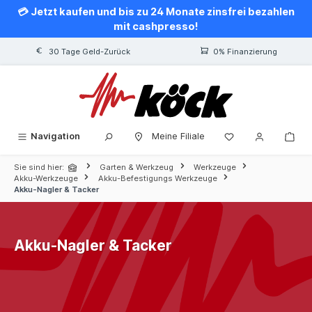
💳 Jetzt kaufen und bis zu 24 Monate zinsfrei bezahlen
alt springen
mit cashpresso!
30 Tage Geld-Zurück
0% Finanzierung
Navigation
Meine Filiale
Sie sind hier:
Garten & Werkzeug
Werkzeuge
Akku-Werkzeuge
Akku-Befestigungs Werkzeuge
Akku-Nagler & Tacker
Akku-Nagler & Tacker