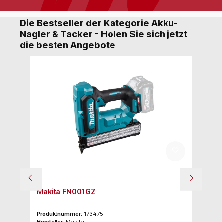
Die Bestseller der Kategorie Akku-
Nagler & Tacker - Holen Sie sich jetzt
die besten Angebote
Ko
Makita FN001GZ
M
Produktnummer:
173475
Pr
Hersteller:
Makita
Her