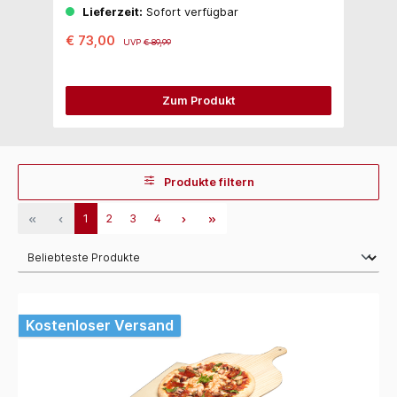
Lieferzeit:
Sofort verfügbar
€ 73,00
€ 
UVP
€ 89,99
Zum Produkt
Produkte filtern
1
2
3
4
Kostenloser Versand