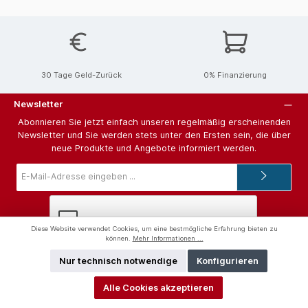
30 Tage Geld-Zurück
0% Finanzierung
Newsletter
Abonnieren Sie jetzt einfach unseren regelmäßig erscheinenden
Newsletter und Sie werden stets unter den Ersten sein, die über
neue Produkte und Angebote informiert werden.
E-
Mail-
Adresse*
Diese Website verwendet Cookies, um eine bestmögliche Erfahrung bieten zu
können.
Mehr Informationen ...
Ich habe die
Datenschutzbestimmungen
zur Kenntnis genommen
Nur technisch notwendige
Konfigurieren
und die
AGB
gelesen und bin mit ihnen einverstanden.
Alle Cookies akzeptieren
Hilfe und Support