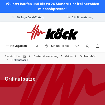
💳 Jetzt kaufen und bis zu 24 Monate zinsfrei bezahlen
alt springen
mit cashpresso!
30 Tage Geld-Zurück
0% Finanzierung
Navigation
Meine Filiale
Sie sind hier:
Garten & Werkzeug
Griller
Grillzubehör
Grillaufsätze
Grillaufsätze