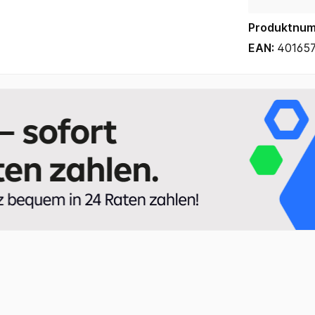
Produktnu
EAN:
40165