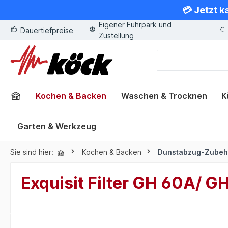
💳 Jetzt k
springen
Zur Hauptnavigation springen
Eigener Fuhrpark und
Dauertiefpreise
Zustellung
Kochen & Backen
Waschen & Trocknen
K
Garten & Werkzeug
Sie sind hier:
Kochen & Backen
Dunstabzug-Zubeh
Exquisit Filter GH 60A/ G