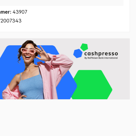
mmer:
43907
72007343