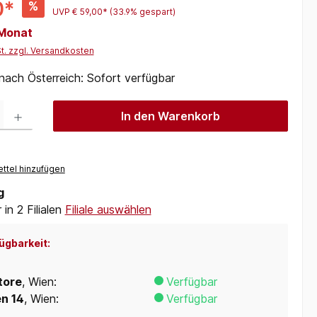
0*
%
UVP
€ 59,00*
(33.9% gespart)
 Monat
St. zzgl. Versandkosten
 nach Österreich: Sofort verfügbar
 Gib den gewünschten Wert ein oder benutze die Schaltflächen um die Anzah
In den Warenkorb
ttel hinzufügen
g
in 2 Filialen
Filiale auswählen
ügbarkeit:
tore
, Wien:
Verfügbar
en 14
, Wien:
Verfügbar