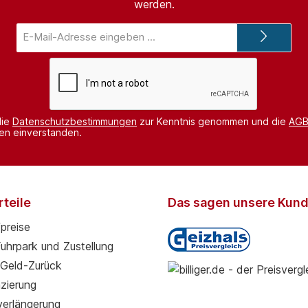
werden.
E-
Mail-
Adresse*
die
Datenschutzbestimmungen
zur Kenntnis genommen und die
AG
nen einverstanden.
teile
Das sagen unsere Kun
preise
Fuhrpark und Zustellung
Geld-Zurück
zierung
verlängerung