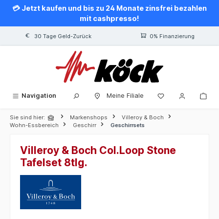
💳 Jetzt kaufen und bis zu 24 Monate zinsfrei bezahlen
alt springen
mit cashpresso!
30 Tage Geld-Zurück
0% Finanzierung
Navigation
Meine Filiale
Sie sind hier:
Markenshops
Villeroy & Boch
Wohn-Essbereich
Geschirr
Geschirrsets
Villeroy & Boch Col.Loop Stone
Tafelset 8tlg.