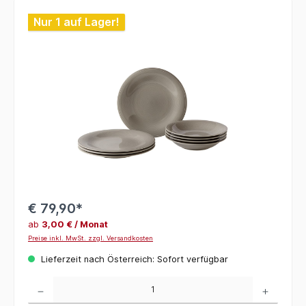
Bildergalerie überspringen
Nur 1 auf Lager!
€ 79,90*
ab
3,00 € / Monat
Preise inkl. MwSt. zzgl. Versandkosten
Lieferzeit nach Österreich: Sofort verfügbar
Produkt Anzahl: Gib den gewünschten Wert ein oder benutze die Schaltflächen um die 