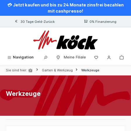
💳 Jetzt kaufen und bis zu 24 Monate zinsfrei bezahlen
alt springen
mit cashpresso!
30 Tage Geld-Zurück
0% Finanzierung
Navigation
Meine Filiale
Sie sind hier:
Garten & Werkzeug
Werkzeuge
Werkzeuge