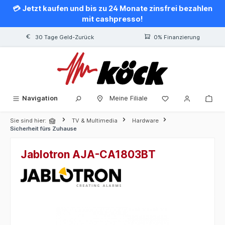
💳 Jetzt kaufen und bis zu 24 Monate zinsfrei bezahlen
alt springen
mit cashpresso!
30 Tage Geld-Zurück
0% Finanzierung
Navigation
Meine Filiale
Sie sind hier:
TV & Multimedia
Hardware
Sicherheit fürs Zuhause
Jablotron AJA-CA1803BT
Bildergalerie überspringen