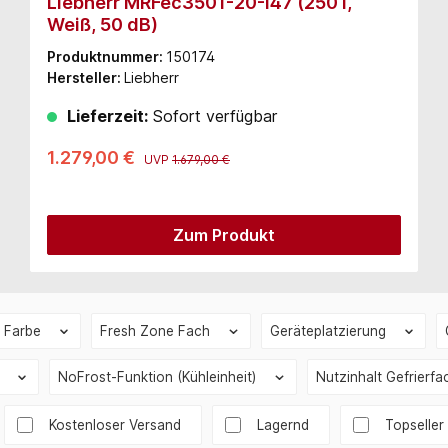
Liebherr MRFec3501-20-I47 (250 l,
Weiß, 50 dB)
Produktnummer:
150174
Hersteller:
Liebherr
Lieferzeit:
Sofort verfügbar
1.279,00 €
UVP
1.679,00 €
Zum Produkt
Farbe
Fresh Zone Fach
Geräteplatzierung
)
NoFrost-Funktion (Kühleinheit)
Nutzinhalt Gefrierf
Filter hinzufügen: Versandkostenfrei
Kostenloser Versand
Lagernd
Topseller