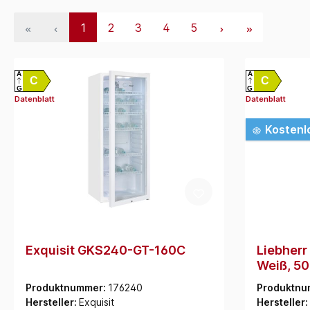
1
2
3
4
5
A
A
C
C
G
G
Datenblatt
Datenblatt
Kostenl
Exquisit GKS240-GT-160C
Liebherr
Weiß, 50
Produktnummer:
176240
Produktnu
Hersteller:
Exquisit
Hersteller: