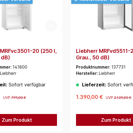
 MRFvc3501-20 (250 l,
Liebherr MRFvd5511-2
 dB)
Grau., 50 dB)
mmer:
141800
Produktnummer:
137731
Liebherr
Hersteller:
Liebherr
eit:
Sofort verfügbar
Lieferzeit:
Sofort verf
€
1.390,00 €
UVP
799,00 €
UVP
2.139,00 €
Zum Produkt
Zum Produkt