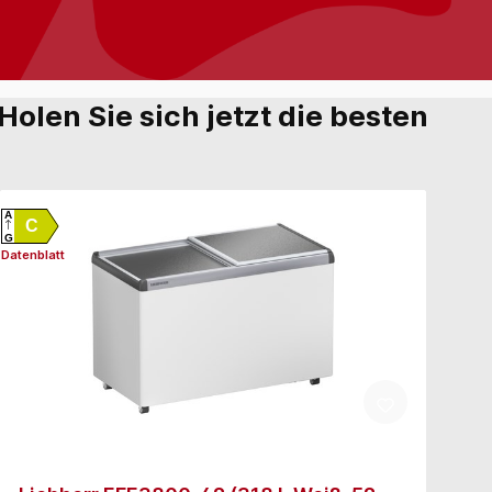
Holen Sie sich jetzt die besten
A
A
C
G
G
Datenblatt
Daten