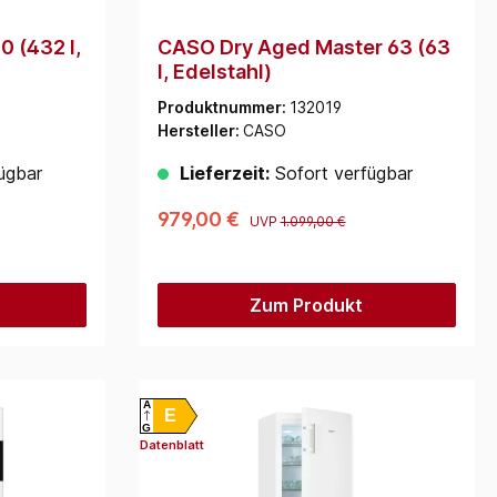
 (432 l,
CASO Dry Aged Master 63 (63
l, Edelstahl)
Produktnummer:
132019
Hersteller:
CASO
ügbar
Lieferzeit:
Sofort verfügbar
979,00 €
UVP
1.099,00 €
Zum Produkt
A
E
G
Datenblatt