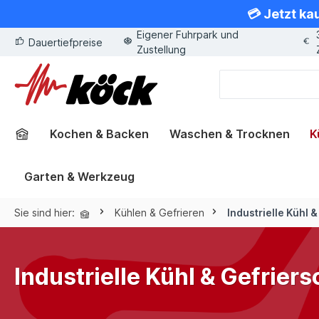
💳 Jetzt ka
springen
Zur Hauptnavigation springen
Eigener Fuhrpark und
Dauertiefpreise
Zustellung
Kochen & Backen
Waschen & Trocknen
K
Garten & Werkzeug
Sie sind hier:
Kühlen & Gefrieren
Industrielle Kühl 
Industrielle Kühl & Gefrier