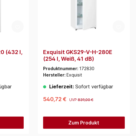
0 (432 l,
Exquisit GKS29-V-H-280E
(254 l, Weiß, 41 dB)
Produktnummer:
172830
Hersteller:
Exquisit
ügbar
Lieferzeit:
Sofort verfügbar
540,72 €
UVP
839,00 €
Zum Produkt