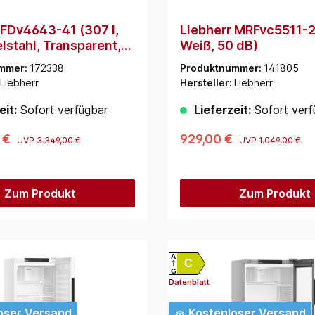
 FDv4643-41 (307 l,
Liebherr MRFvc5511-20
lstahl, Transparent,
Weiß, 50 dB)
 dB)
mmer:
172338
Produktnummer:
141805
Liebherr
Hersteller:
Liebherr
eit:
Sofort verfügbar
Lieferzeit:
Sofort verf
 €
929,00 €
UVP
3.349,00 €
UVP
1.049,00 €
Zum Produkt
Zum Produkt
A
C
G
Datenblatt
oser Versand
Kostenloser Versand