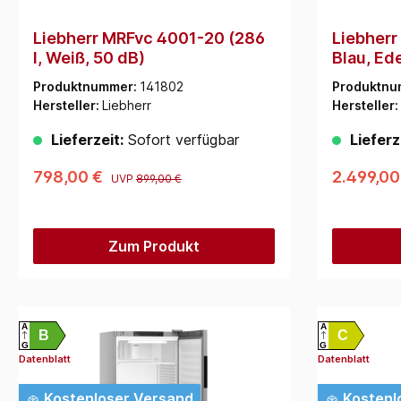
Liebherr MRFvc 4001-20 (286
Liebherr
l, Weiß, 50 dB)
Blau, Ede
Weiß, 62
Produktnummer:
141802
Produktnu
Hersteller:
Liebherr
Hersteller:
Lieferzeit:
Sofort verfügbar
Lieferz
798,00 €
2.499,00
UVP
899,00 €
Zum Produkt
A
A
B
C
G
G
Datenblatt
Datenblatt
Kostenloser Versand
Kostenl