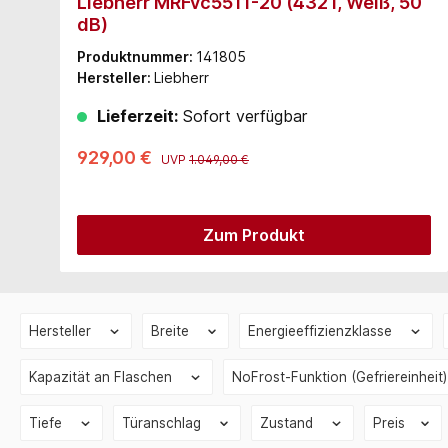
Liebherr MRFvc5511-20 (432 l, Weiß, 50
dB)
Produktnummer:
141805
Hersteller:
Liebherr
Lieferzeit:
Sofort verfügbar
929,00 €
UVP
1.049,00 €
Zum Produkt
Hersteller
Breite
Energieeffizienzklasse
Kapazität an Flaschen
NoFrost-Funktion (Gefriereinheit
Tiefe
Türanschlag
Zustand
Preis