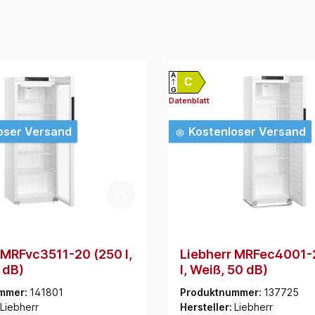
A
C
G
Datenblatt
oser Versand
Kostenloser Versand
 MRFvc3511-20 (250 l,
Liebherr MRFec4001-
 dB)
l, Weiß, 50 dB)
mmer:
141801
Produktnummer:
137725
Liebherr
Hersteller:
Liebherr