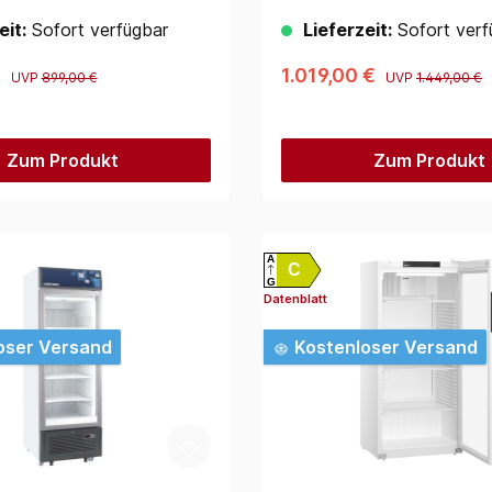
eit:
Sofort verfügbar
Lieferzeit:
Sofort verf
€
1.019,00 €
UVP
899,00 €
UVP
1.449,00 €
Zum Produkt
Zum Produkt
A
C
G
Datenblatt
oser Versand
Kostenloser Versand