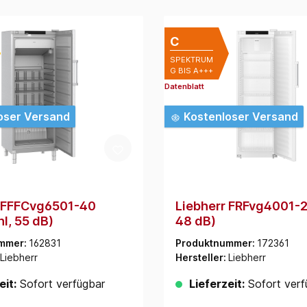
C
SPEKTRUM
G BIS A+++
Datenblatt
oser Versand
Kostenloser Versand
r FFFCvg6501-40
Liebherr FRFvg4001-2
l, 55 dB)
48 dB)
mmer:
162831
Produktnummer:
172361
Liebherr
Hersteller:
Liebherr
eit:
Sofort verfügbar
Lieferzeit:
Sofort verf