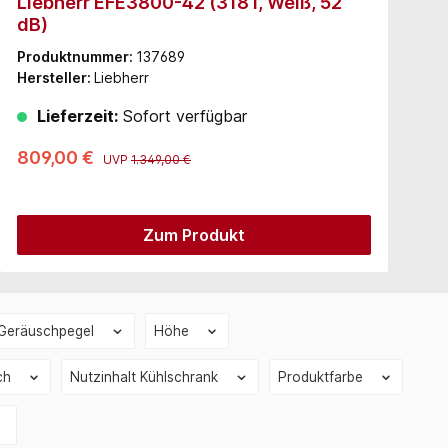
Liebherr EFE3800-42 (318 l, Weiß, 52
L
dB)
d
Produktnummer:
137689
P
Hersteller:
Liebherr
H
Lieferzeit:
Sofort verfügbar
809,00 €
7
UVP
1.349,00 €
Zum Produkt
Geräuschpegel
Höhe
ach
Nutzinhalt Kühlschrank
Produktfarbe