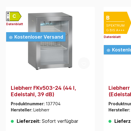
A
C
B
G
Datenblatt
SPEKTRUM
G BIS A+++
Kostenloser Versand
Datenblatt
Kostenl
Liebherr FKv503-24 (44 l,
Liebher
Edelstahl, 39 dB)
(Edelstah
Produktnummer:
137704
Produktnu
Hersteller:
Liebherr
Hersteller:
Lieferzeit:
Sofort verfügbar
Lieferz