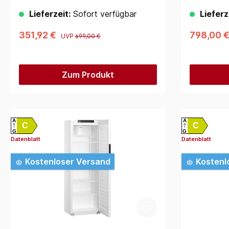
Lieferzeit:
Sofort verfügbar
Lieferz
351,92 €
798,00 
UVP
699,00 €
Zum Produkt
A
A
C
C
G
G
Datenblatt
Datenblatt
Kostenloser Versand
Kostenl