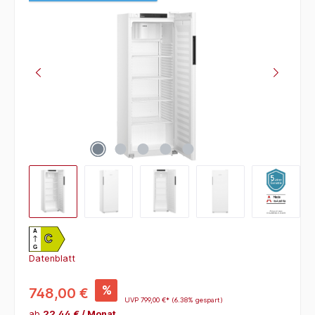
A
C
G
Datenblatt
%
748,00 €
UVP
799,00 €*
(6.38% gespart)
ab
22,44 € / Monat