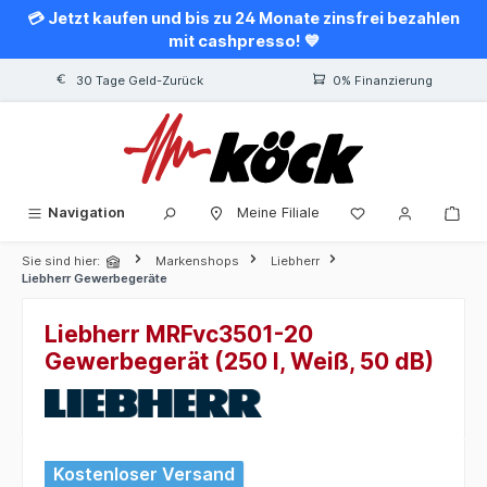
💳 Jetzt kaufen und bis zu 24 Monate zinsfrei bezahlen
alt springen
mit cashpresso! 💙
30 Tage Geld-Zurück
0% Finanzierung
Navigation
Meine Filiale
Sie sind hier:
Markenshops
Liebherr
Liebherr Gewerbegeräte
Liebherr MRFvc3501-20
Gewerbegerät (250 l, Weiß, 50 dB)
Bildergalerie überspringen
Kostenloser Versand