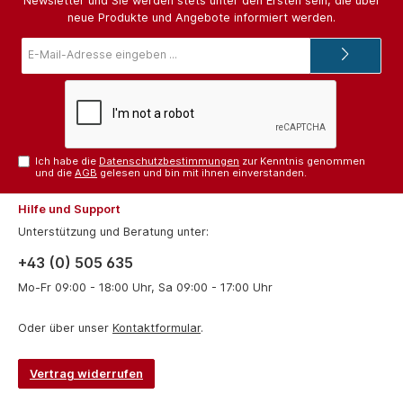
Newsletter und Sie werden stets unter den Ersten sein, die über
neue Produkte und Angebote informiert werden.
E-
Mail-
Adresse*
Ich habe die
Datenschutzbestimmungen
zur Kenntnis genommen
und die
AGB
gelesen und bin mit ihnen einverstanden.
Hilfe und Support
Unterstützung und Beratung unter:
+43 (0) 505 635
Mo-Fr 09:00 - 18:00 Uhr, Sa 09:00 - 17:00 Uhr
Oder über unser
Kontaktformular
.
Vertrag widerrufen