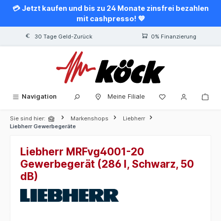
💳 Jetzt kaufen und bis zu 24 Monate zinsfrei bezahlen
alt springen
mit cashpresso! 💙
30 Tage Geld-Zurück
0% Finanzierung
Navigation
Meine Filiale
Sie sind hier:
Markenshops
Liebherr
Liebherr Gewerbegeräte
Liebherr MRFvg4001-20
Gewerbegerät (286 l, Schwarz, 50
dB)