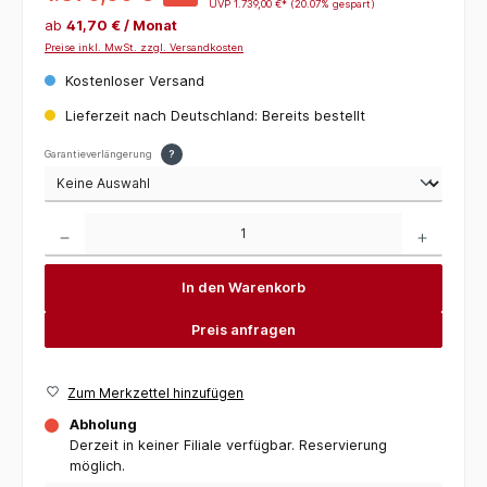
UVP
1.739,00 €*
(20.07% gespart)
ab
41,70 € / Monat
Preise inkl. MwSt. zzgl. Versandkosten
Kostenloser Versand
Lieferzeit nach Deutschland: Bereits bestellt
Garantieverlängerung
?
Produkt Anzahl: Gib den gewünschten Wert ein oder benutze die Schaltflächen um die 
In den Warenkorb
Preis anfragen
Zum Merkzettel hinzufügen
Abholung
Derzeit in keiner Filiale verfügbar. Reservierung
möglich.