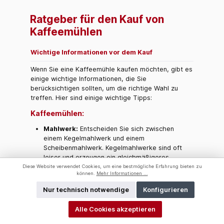
Ratgeber für den Kauf von
Kaffeemühlen
Wichtige Informationen vor dem Kauf
Wenn Sie eine Kaffeemühle kaufen möchten, gibt es
einige wichtige Informationen, die Sie
berücksichtigen sollten, um die richtige Wahl zu
treffen. Hier sind einige wichtige Tipps:
Kaffeemühlen:
Mahlwerk:
Entscheiden Sie sich zwischen
einem Kegelmahlwerk und einem
Scheibenmahlwerk. Kegelmahlwerke sind oft
leiser und erzeugen ein gleichmäßigeres
Mahlgut, während Scheibenmahlwerke
Diese Website verwendet Cookies, um eine bestmögliche Erfahrung bieten zu
können.
Mehr Informationen ...
schneller mahlen können.
Einstellungen:
Achten Sie auf die
Nur technisch notwendige
Konfigurieren
Einstellungsmöglichkeiten für die Mahlfeinheit.
Je mehr Einstellungen verfügbar sind, desto
Alle Cookies akzeptieren
präziser können Sie den Mahlgrad auf Ihre
Bedürfnisse anpassen.