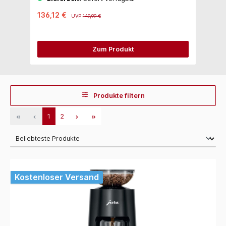
136,12 €
3
UVP
149,99 €
Zum Produkt
Produkte filtern
1
2
Kostenloser Versand