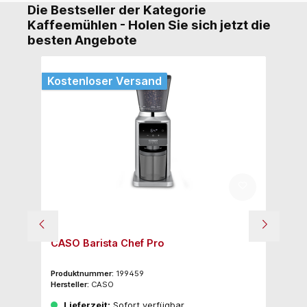
Die Bestseller der Kategorie
Kaffeemühlen - Holen Sie sich jetzt die
besten Angebote
Kostenloser Versand
CASO Barista Chef Pro
CA
Sc
Produktnummer:
199459
Pr
Hersteller:
CASO
Her
Lieferzeit:
Sofort verfügbar