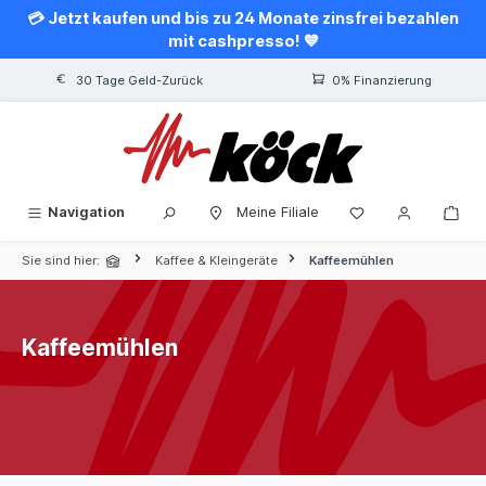
💳 Jetzt kaufen und bis zu 24 Monate zinsfrei bezahlen
alt springen
mit cashpresso! 💙
30 Tage Geld-Zurück
0% Finanzierung
Navigation
Meine Filiale
Sie sind hier:
Kaffee & Kleingeräte
Kaffeemühlen
Kaffeemühlen