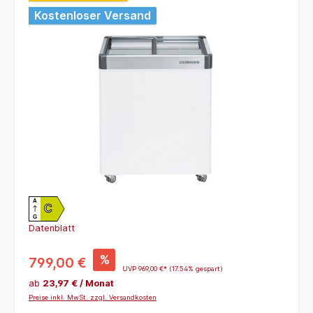
Kostenloser Versand
A
C
G
Datenblatt
%
799,00 €
UVP
969,00 €*
(17.54% gespart)
ab
23,97 € / Monat
Preise inkl. MwSt. zzgl. Versandkosten