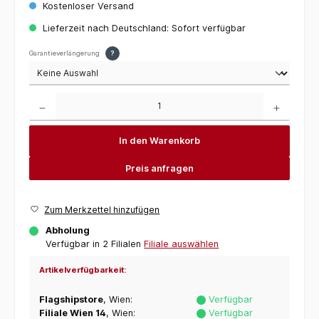
Kostenloser Versand
Lieferzeit nach Deutschland: Sofort verfügbar
Garantieverlängerung
?
Produkt Anzahl: Gib den gewünschten Wert ein oder benutze die Schaltflächen um die 
In den Warenkorb
Preis anfragen
Zum Merkzettel hinzufügen
Abholung
Verfügbar in 2 Filialen
Filiale auswählen
Artikelverfügbarkeit:
Flagshipstore
, Wien:
Verfügbar
Filiale Wien 14
, Wien:
Verfügbar