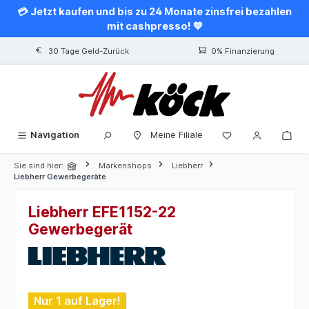
💳 Jetzt kaufen und bis zu 24 Monate zinsfrei bezahlen
alt springen
mit cashpresso! 💙
30 Tage Geld-Zurück
0% Finanzierung
Navigation
Meine Filiale
Sie sind hier:
Markenshops
Liebherr
Liebherr Gewerbegeräte
Liebherr EFE1152-22
Gewerbegerät
Bildergalerie überspringen
Nur 1 auf Lager!