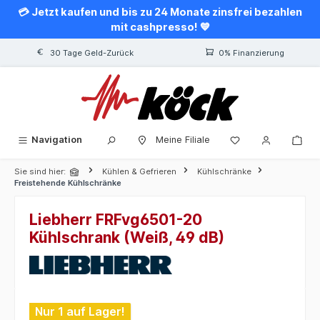
💳 Jetzt kaufen und bis zu 24 Monate zinsfrei bezahlen
alt springen
mit cashpresso! 💙
30 Tage Geld-Zurück
0% Finanzierung
Navigation
Meine Filiale
Sie sind hier:
Kühlen & Gefrieren
Kühlschränke
Freistehende Kühlschränke
Liebherr FRFvg6501-20
Kühlschrank (Weiß, 49 dB)
Bildergalerie überspringen
Nur 1 auf Lager!