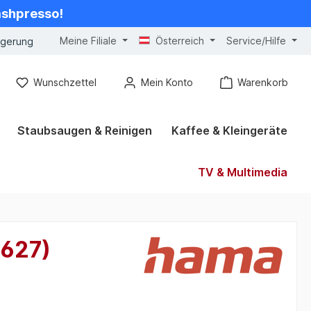
cashpresso!
Meine Filiale
Österreich
Service/Hilfe
ngerung
Wunschzettel
Mein Konto
Warenkorb
Staubsaugen & Reinigen
Kaffee & Kleingeräte
TV & Multimedia
0627)