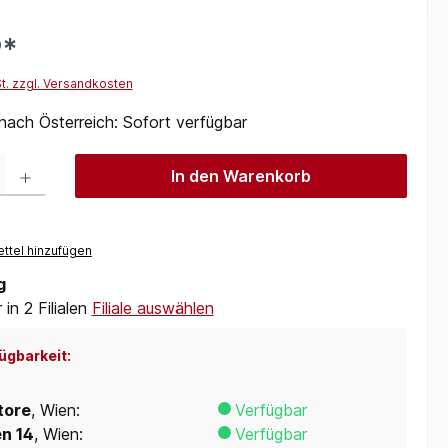
9*
St. zzgl. Versandkosten
 nach Österreich: Sofort verfügbar
 Gib den gewünschten Wert ein oder benutze die Schaltflächen um die Anzah
In den Warenkorb
ttel hinzufügen
g
in 2 Filialen
Filiale auswählen
ügbarkeit:
tore
, Wien:
Verfügbar
en 14
, Wien:
Verfügbar