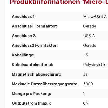
Produktinformationen "Micro-US
Anschluss 1:
Micro-USB A
Anschluss1 Formfaktor:
Gerade
Anschluss 2:
USB A
Anschluss2 Formfaktor:
Gerade
Kabellänge:
1.5
Kabelmantelmaterial:
Polyvinylchlo
Magnetisch abgeschirmt:
Ja
Maximale Datenübertragungsrate:
5000
Menge pro Packung:
1
Outputstrom (max.):
0.9