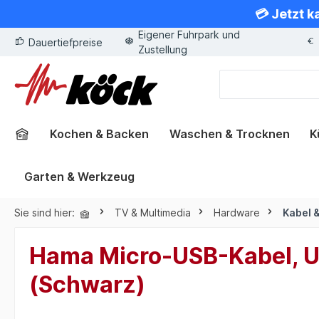
💳 Jetzt k
springen
Zur Hauptnavigation springen
Eigener Fuhrpark und
Dauertiefpreise
Zustellung
Kochen & Backen
Waschen & Trocknen
K
Garten & Werkzeug
Sie sind hier:
TV & Multimedia
Hardware
Kabel 
Hama Micro-USB-Kabel, US
(Schwarz)