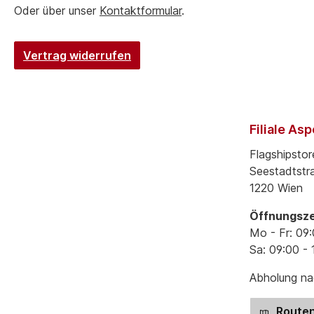
Oder über unser
Kontaktformular
.
Vertrag widerrufen
Filiale As
Flagshipstor
Seestadtstr
1220 Wien
Öffnungsze
Mo - Fr: 09:
Sa: 09:00 - 
Abholung nac
Routen