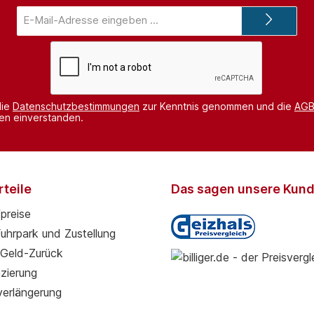
E-
Mail-
Adresse*
die
Datenschutzbestimmungen
zur Kenntnis genommen und die
AG
nen einverstanden.
teile
Das sagen unsere Kun
preise
Fuhrpark und Zustellung
Geld-Zurück
zierung
verlängerung