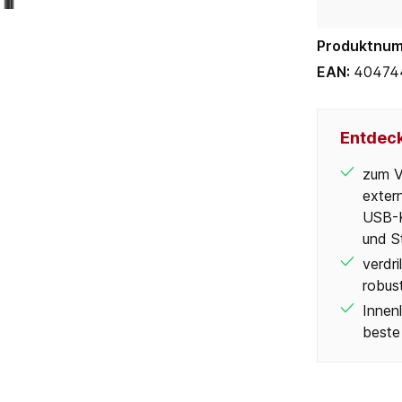
Produktnu
EAN:
40474
Entdeck
zum V
exter
USB-K
und S
verdr
robus
Innenl
beste