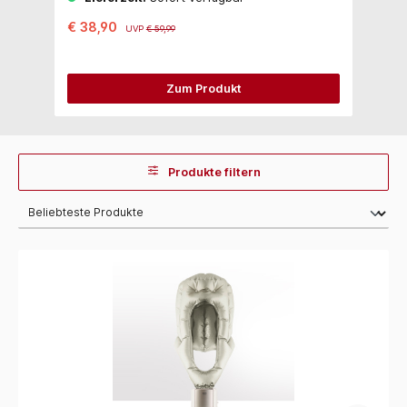
€ 38,90
€
UVP
€ 59,99
Zum Produkt
Produkte filtern