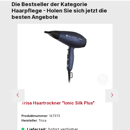
Die Bestseller der Kategorie
Haarpflege - Holen Sie sich jetzt die
besten Angebote
Trisa Haartrockner "Ionic Silk Plus"
Tr
W,
Produktnummer:
167373
Pr
Hersteller:
Trisa
Her
Lieferzeit:
Sofort verfügbar