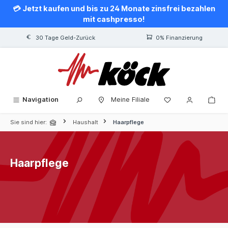
💳 Jetzt kaufen und bis zu 24 Monate zinsfrei bezahlen
alt springen
mit cashpresso!
30 Tage Geld-Zurück
0% Finanzierung
Navigation
Meine Filiale
Sie sind hier:
Haushalt
Haarpflege
Haarpflege