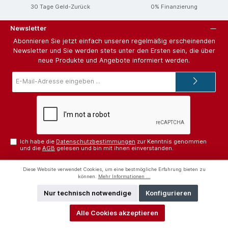
30 Tage Geld-Zurück
0% Finanzierung
Newsletter
Abonnieren Sie jetzt einfach unseren regelmäßig erscheinenden
Newsletter und Sie werden stets unter den Ersten sein, die über
neue Produkte und Angebote informiert werden.
E-
Mail-
Adresse*
Ich habe die
Datenschutzbestimmungen
zur Kenntnis genommen
und die
AGB
gelesen und bin mit ihnen einverstanden.
Hilfe und Support
Diese Website verwendet Cookies, um eine bestmögliche Erfahrung bieten zu
können.
Mehr Informationen ...
Unterstützung und Beratung unter:
Nur technisch notwendige
Konfigurieren
+43 (0) 505 - 635
Alle Cookies akzeptieren
Mo-Fr 09:00 - 18:00 Uhr, Sa 09:00 - 17:00 Uhr