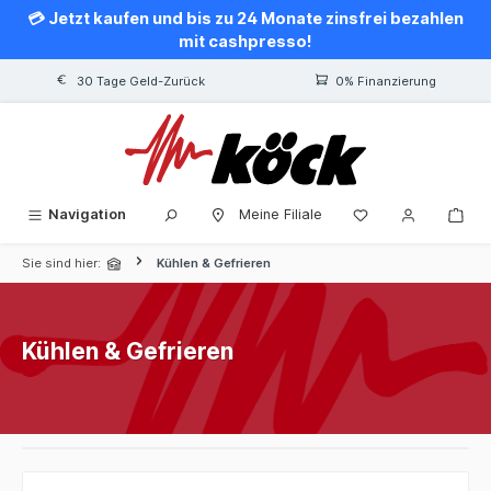
💳 Jetzt kaufen und bis zu 24 Monate zinsfrei bezahlen
alt springen
mit cashpresso!
30 Tage Geld-Zurück
0% Finanzierung
Navigation
Meine Filiale
Sie sind hier:
Kühlen & Gefrieren
Kühlen & Gefrieren