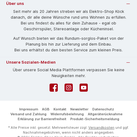
Über uns
Seit mehr als 20 Jahren streben wir als Elektro-Shop Köck
danach, dir alle deine Wünsche rund ums Wohnen zu erfüllen.
Bei uns findest du alles für dein Zuhause - egal ob
Geschirrspüler, Stereoanlage oder Kücheninsel.
Auf Wunsch bieten wir das Rund­um-sorg­los-Pa­ket von der
Planung bis hin zur Lieferung und dem Einbau.
Bei uns erhältst du den besten Service zum kleinen Preis.
Unsere Sozialen-Medien
Über unsere Social Media Plattformen verpassen Sie keine
Neuigkeiten mehr.
Facebook
Instagram
YouTube
Impressum
AGB
Kontakt
Newsletter
Datenschutz
Versand und Zahlung
Widerrufsbelehrung
Altgeräterücknahme
Erklärung zur Barrierefreiheit
Produkt-Sicherheitsmeldung
* Alle Preise inkl. gesetzl. Mehrwertsteuer zzgl.
Versandkosten
und ggf.
Nachnahmegebühren, wenn nicht anders angegeben.