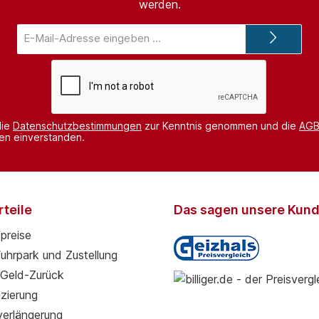
werden.
E-
Mail-
Adresse*
die
Datenschutzbestimmungen
zur Kenntnis genommen und die
AG
nen einverstanden.
teile
Das sagen unsere Kun
preise
Fuhrpark und Zustellung
Geld-Zurück
zierung
verlängerung