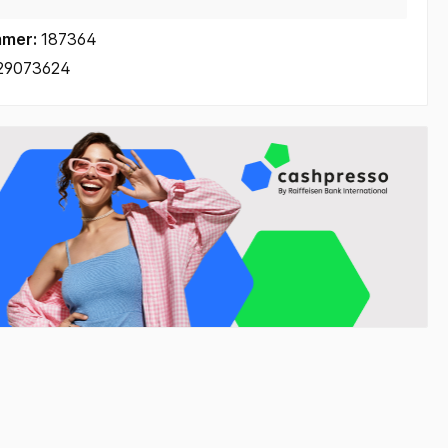
mmer:
187364
29073624