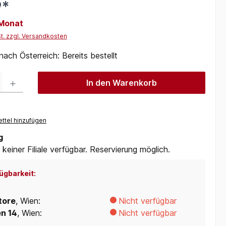
9*
 Monat
St. zzgl. Versandkosten
nach Österreich: Bereits bestellt
 Gib den gewünschten Wert ein oder benutze die Schaltflächen um die Anzah
In den Warenkorb
ttel hinzufügen
g
 keiner Filiale verfügbar. Reservierung möglich.
ügbarkeit:
tore
, Wien:
Nicht verfügbar
en 14
, Wien:
Nicht verfügbar