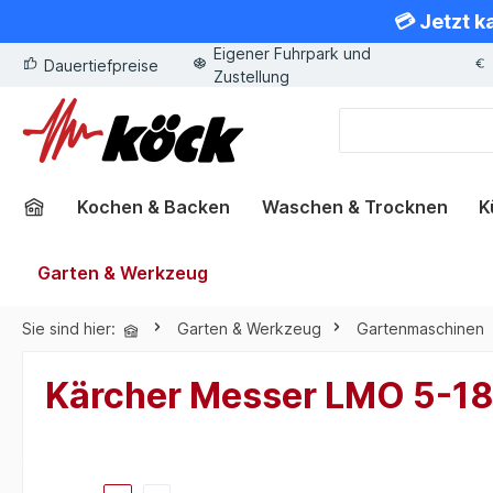
💳 Jetzt k
springen
Zur Hauptnavigation springen
Eigener Fuhrpark und
Dauertiefpreise
Zustellung
Kochen & Backen
Waschen & Trocknen
K
Garten & Werkzeug
Sie sind hier:
Garten & Werkzeug
Gartenmaschinen
Kärcher Messer LMO 5-18