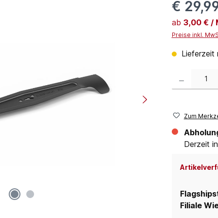
€ 29,9
ab
3,00 € /
Preise inkl. Mw
Lieferzeit 
Produkt Anzahl:
Zum Merkze
Abholun
Derzeit in
Artikelverf
Flagships
Filiale Wi