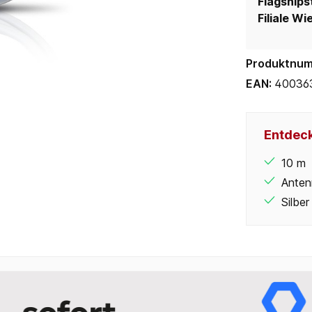
Flagships
Filiale Wi
Produktnu
EAN:
40036
Entdeck
10 m
Anten
Silber