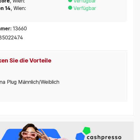
tore
, Wien:
Verfügbar
en 14
, Wien:
Verfügbar
mmer:
13660
35022474
en Sie die Vorteile
na Plug Männlich/Weiblich