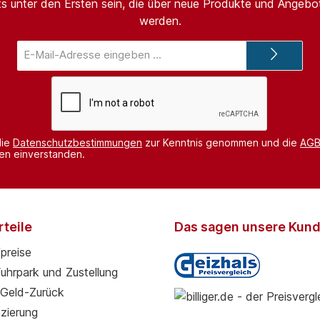
s unter den Ersten sein, die über neue Produkte und Angebot
werden.
E-
Mail-
Adresse*
die
Datenschutzbestimmungen
zur Kenntnis genommen und die
AG
nen einverstanden.
teile
Das sagen unsere Kun
preise
Fuhrpark und Zustellung
Geld-Zurück
zierung