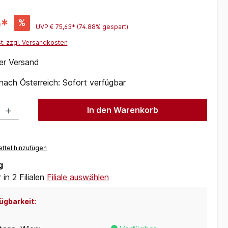
0*
%
UVP
€ 75,63*
(74.88% gespart)
St. zzgl. Versandkosten
er Versand
 nach Österreich: Sofort verfügbar
 Gib den gewünschten Wert ein oder benutze die Schaltflächen um die Anzah
In den Warenkorb
ttel hinzufügen
g
in 2 Filialen
Filiale auswählen
ügbarkeit: