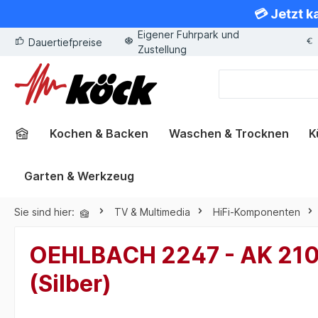
💳 Jetzt k
springen
Zur Hauptnavigation springen
Eigener Fuhrpark und
Dauertiefpreise
Zustellung
Kochen & Backen
Waschen & Trocknen
K
Garten & Werkzeug
Sie sind hier:
TV & Multimedia
HiFi-Komponenten
OEHLBACH 2247 - AK 2100
(Silber)