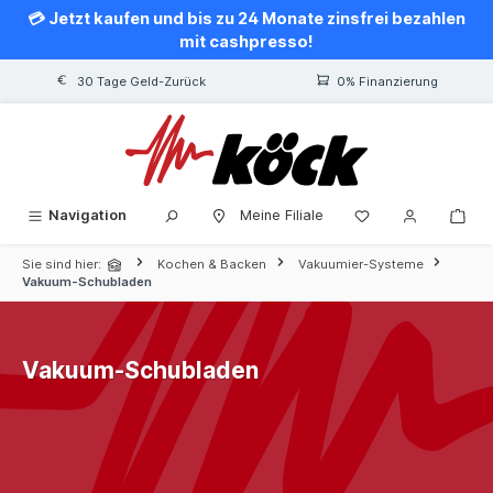
💳 Jetzt kaufen und bis zu 24 Monate zinsfrei bezahlen
alt springen
mit cashpresso!
30 Tage Geld-Zurück
0% Finanzierung
Navigation
Meine Filiale
Sie sind hier:
Kochen & Backen
Vakuumier-Systeme
Vakuum-Schubladen
Vakuum-Schubladen