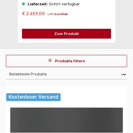
Lieferzeit:
Sofort verfügbar
€ 2.659,00
€
UVP
€ 2.979,00
Zum Produkt
Produkte filtern
Kostenloser Versand