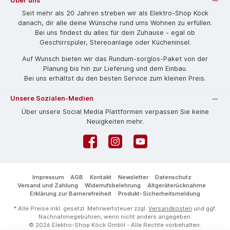
Über uns
Seit mehr als 20 Jahren streben wir als Elektro-Shop Köck
danach, dir alle deine Wünsche rund ums Wohnen zu erfüllen.
Bei uns findest du alles für dein Zuhause - egal ob
Geschirrspüler, Stereoanlage oder Kücheninsel.
Auf Wunsch bieten wir das Rund­um-sorg­los-Pa­ket von der
Planung bis hin zur Lieferung und dem Einbau.
Bei uns erhältst du den besten Service zum kleinen Preis.
Unsere Sozialen-Medien
Über unsere Social Media Plattformen verpassen Sie keine
Neuigkeiten mehr.
Facebook
Instagram
YouTube
Impressum
AGB
Kontakt
Newsletter
Datenschutz
Versand und Zahlung
Widerrufsbelehrung
Altgeräterücknahme
Erklärung zur Barrierefreiheit
Produkt-Sicherheitsmeldung
* Alle Preise inkl. gesetzl. Mehrwertsteuer zzgl.
Versandkosten
und ggf.
Nachnahmegebühren, wenn nicht anders angegeben.
© 2026 Elektro-Shop Köck GmbH - Alle Rechte vorbehalten.