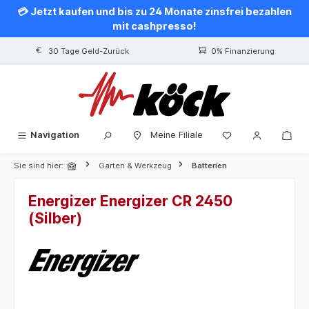
💳 Jetzt kaufen und bis zu 24 Monate zinsfrei bezahlen
alt springen
mit cashpresso!
30 Tage Geld-Zurück
0% Finanzierung
Navigation
Meine Filiale
Sie sind hier:
Garten & Werkzeug
Batterien
Energizer Energizer CR 2450
(Silber)