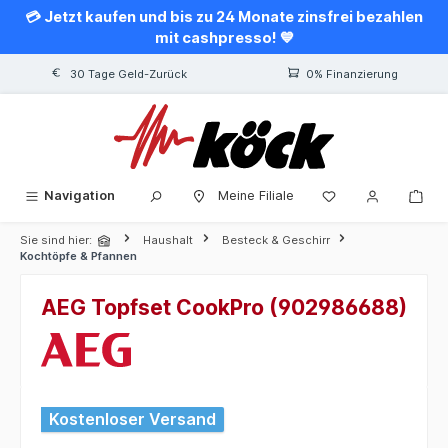
💳 Jetzt kaufen und bis zu 24 Monate zinsfrei bezahlen
alt springen
mit cashpresso! 💙
30 Tage Geld-Zurück
0% Finanzierung
Navigation
Meine Filiale
Sie sind hier:
Haushalt
Besteck & Geschirr
Kochtöpfe & Pfannen
AEG Topfset CookPro (902986688)
Bildergalerie überspringen
Kostenloser Versand