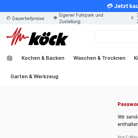
💳 Jetzt ka
springen
Zur Hauptnavigation springen
Eigener Fuhrpark und
Dauertiefpreise
Zustellung
Kochen & Backen
Waschen & Trocknen
K
Garten & Werkzeug
Passwor
Wir send
enthalte
Ihre E-Mai