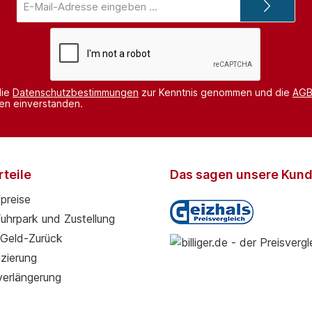
Mail-
Adresse*
die
Datenschutzbestimmungen
zur Kenntnis genommen und die
AG
nen einverstanden.
teile
Das sagen unsere Kun
preise
Fuhrpark und Zustellung
Geld-Zurück
zierung
verlängerung