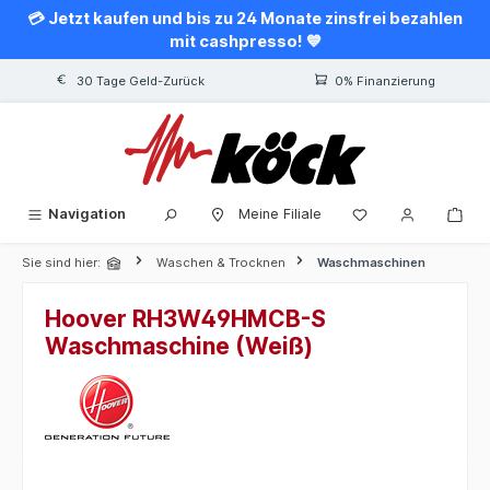
💳 Jetzt kaufen und bis zu 24 Monate zinsfrei bezahlen
alt springen
mit cashpresso! 💙
30 Tage Geld-Zurück
0% Finanzierung
Navigation
Meine Filiale
Sie sind hier:
Waschen & Trocknen
Waschmaschinen
Hoover RH3W49HMCB-S
Waschmaschine (Weiß)