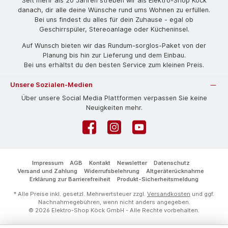
Seit mehr als 20 Jahren streben wir als Elektro-Shop Köck
danach, dir alle deine Wünsche rund ums Wohnen zu erfüllen.
Bei uns findest du alles für dein Zuhause - egal ob
Geschirrspüler, Stereoanlage oder Kücheninsel.
Auf Wunsch bieten wir das Rund­um-sorg­los-Pa­ket von der
Planung bis hin zur Lieferung und dem Einbau.
Bei uns erhältst du den besten Service zum kleinen Preis.
Unsere Sozialen-Medien
Über unsere Social Media Plattformen verpassen Sie keine
Neuigkeiten mehr.
Facebook
Instagram
YouTube
Impressum
AGB
Kontakt
Newsletter
Datenschutz
Versand und Zahlung
Widerrufsbelehrung
Altgeräterücknahme
Erklärung zur Barrierefreiheit
Produkt-Sicherheitsmeldung
* Alle Preise inkl. gesetzl. Mehrwertsteuer zzgl.
Versandkosten
und ggf.
Nachnahmegebühren, wenn nicht anders angegeben.
© 2026 Elektro-Shop Köck GmbH - Alle Rechte vorbehalten.