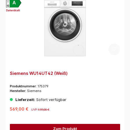
A
G
Datenblatt
Siemens WU14UT42 (Weiß)
Produktnummer:
175379
Hersteller:
Siemens
Lieferzeit:
Sofort verfügbar
569,00 €
UVP
1.119,00 €
Zum Produkt