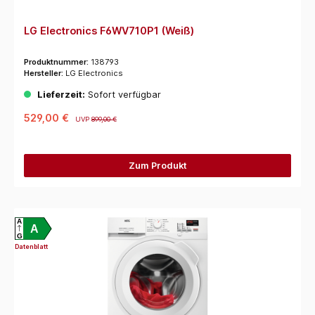
LG Electronics F6WV710P1 (Weiß)
Produktnummer:
138793
Hersteller:
LG Electronics
Lieferzeit:
Sofort verfügbar
529,00 €
UVP
899,00 €
Zum Produkt
A
A
G
Datenblatt