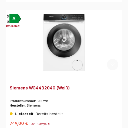
A
A
G
Datenblatt
Siemens WG44B2040 (Weiß)
Produktnummer:
162798
Hersteller:
Siemens
Lieferzeit:
Bereits bestellt
749,00 €
UVP
1.369,00 €