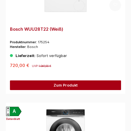
Bosch WUU28T22 (Weiß)
Produktnummer:
175254
Hersteller:
Bosch
Lieferzeit:
Sofort verfügbar
720,00 €
UVP
1.069,00 €
Zum Produkt
A
A
G
Datenblatt