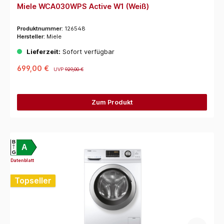
Miele WCA030WPS Active W1 (Weiß)
Produktnummer:
126548
Hersteller:
Miele
Lieferzeit:
Sofort verfügbar
699,00 €
UVP
929,00 €
Zum Produkt
B
A
G
Datenblatt
Topseller