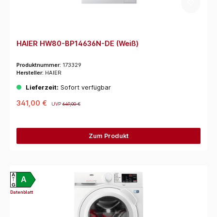
HAIER HW80-BP14636N-DE (Weiß)
Produktnummer:
173329
Hersteller:
HAIER
Lieferzeit:
Sofort verfügbar
341,00 €
UVP
649,00 €
Zum Produkt
A
A
G
Datenblatt