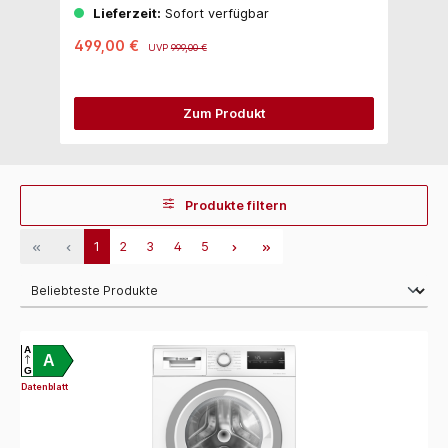
Lieferzeit:
Sofort verfügbar
499,00 €
5
UVP
999,00 €
Zum Produkt
Produkte filtern
1
2
3
4
5
A
A
G
Datenblatt