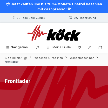
💳 Jetzt kaufen und bis zu 24 Monate zinsfrei bezahlen
alt springen
mit cashpresso! 💙
30 Tage Geld-Zurück
0% Finanzierung
Navigation
Meine Filiale
Sie sind hier:
Waschen & Trocknen
Waschmaschinen
Frontlader
Frontlader