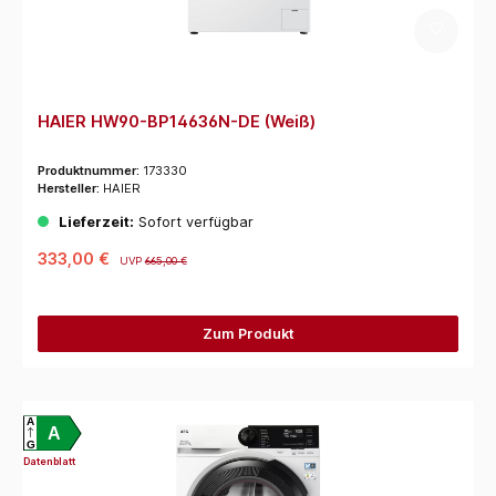
HAIER HW90-BP14636N-DE (Weiß)
Produktnummer:
173330
Hersteller:
HAIER
Lieferzeit:
Sofort verfügbar
333,00 €
UVP
665,00 €
Zum Produkt
A
A
G
Datenblatt