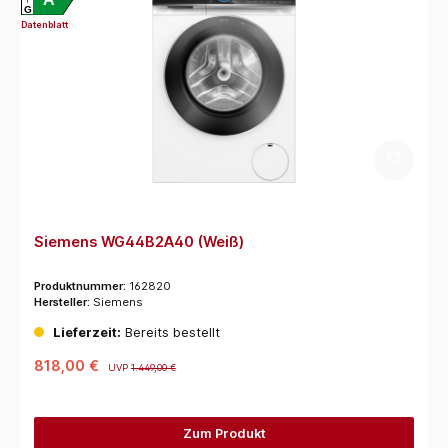
G
Datenblatt
Siemens WG44B2A40 (Weiß)
Produktnummer:
162820
Hersteller:
Siemens
Lieferzeit:
Bereits bestellt
818,00 €
UVP
1.449,00 €
Zum Produkt