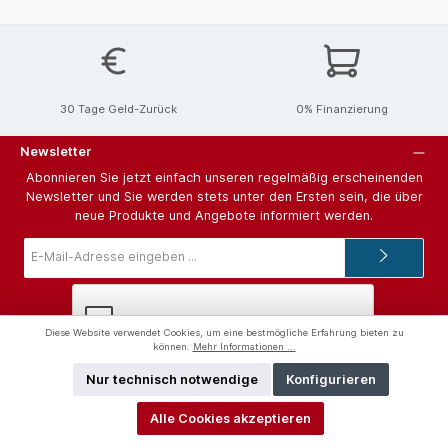
30 Tage Geld-Zurück
0% Finanzierung
Newsletter
Abonnieren Sie jetzt einfach unseren regelmäßig erscheinenden
Newsletter und Sie werden stets unter den Ersten sein, die über
neue Produkte und Angebote informiert werden.
E-
Mail-
Adresse*
Diese Website verwendet Cookies, um eine bestmögliche Erfahrung bieten zu
können.
Mehr Informationen ...
Ich habe die
Datenschutzbestimmungen
zur Kenntnis genommen
Nur technisch notwendige
Konfigurieren
und die
AGB
gelesen und bin mit ihnen einverstanden.
Alle Cookies akzeptieren
Hilfe und Support