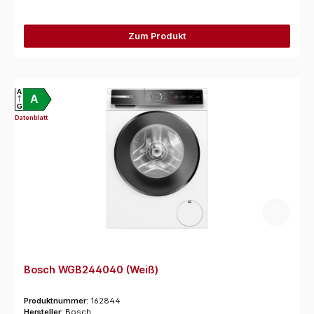
Zum Produkt
A
A
G
Datenblatt
Bosch WGB244040 (Weiß)
Produktnummer:
162844
Hersteller:
Bosch