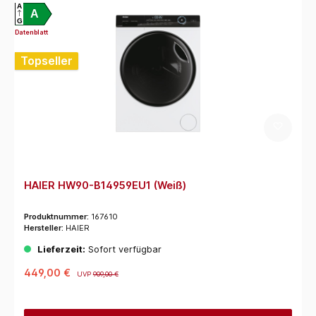
A
A
G
Datenblatt
Topseller
HAIER HW90-B14959EU1 (Weiß)
Produktnummer:
167610
Hersteller:
HAIER
Lieferzeit:
Sofort verfügbar
449,00 €
UVP
909,00 €