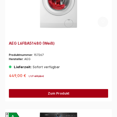
AEG L6FBA51480 (Weiß)
Produktnummer:
157267
Hersteller:
AEG
Lieferzeit:
Sofort verfügbar
449,00 €
UVP
699,00 €
Zum Produkt
A
A