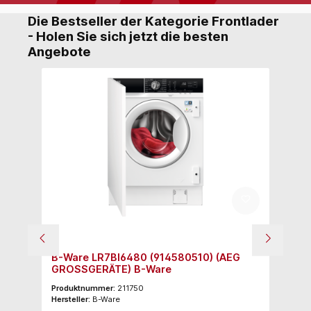
Die Bestseller der Kategorie Frontlader
- Holen Sie sich jetzt die besten
Angebote
A
G
Datenb
ß)
B-Ware LR7BI6480 (914580510) (AEG
AE
GROSSGERÄTE) B-Ware
Produktnummer:
211750
Pr
Hersteller:
B-Ware
Her