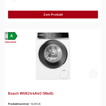
Zum Produkt
A
A
G
Datenblatt
Bosch WGB244A40 (Weiß)
Produktnummer:
162848