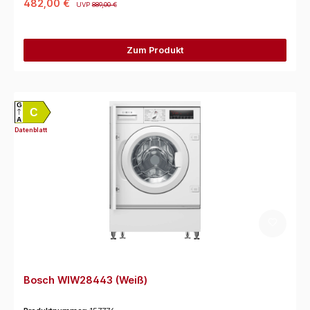
482,00 €
UVP
889,00 €
Zum Produkt
G
C
A
Datenblatt
Bosch WIW28443 (Weiß)