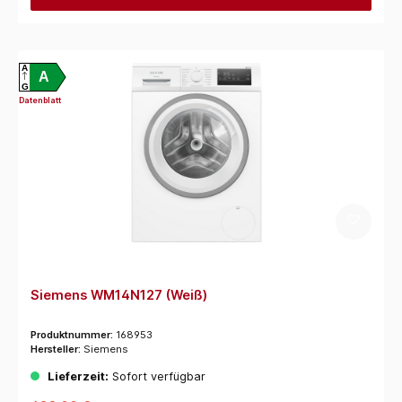
A
A
G
Datenblatt
Siemens WM14N127 (Weiß)
Produktnummer:
168953
Hersteller:
Siemens
Lieferzeit:
Sofort verfügbar