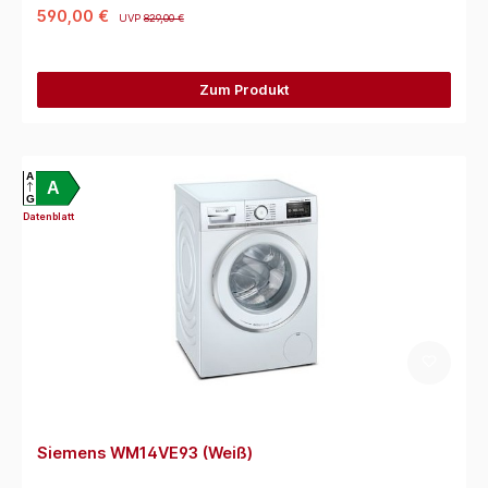
590,00 €
UVP
829,00 €
Zum Produkt
A
A
G
Datenblatt
Siemens WM14VE93 (Weiß)