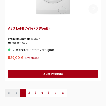
AEG L6FBC41470 (Weiß)
Produktnummer:
156837
Hersteller:
AEG
Lieferzeit:
Sofort verfügbar
529,00 €
UVP
619,00 €
Zum Produkt
1
2
3
4
5