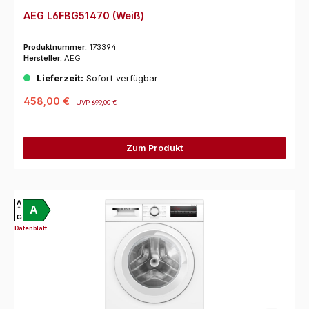
AEG L6FBG51470 (Weiß)
Produktnummer:
173394
Hersteller:
AEG
Lieferzeit:
Sofort verfügbar
458,00 €
UVP
699,00 €
Zum Produkt
A
A
G
Datenblatt