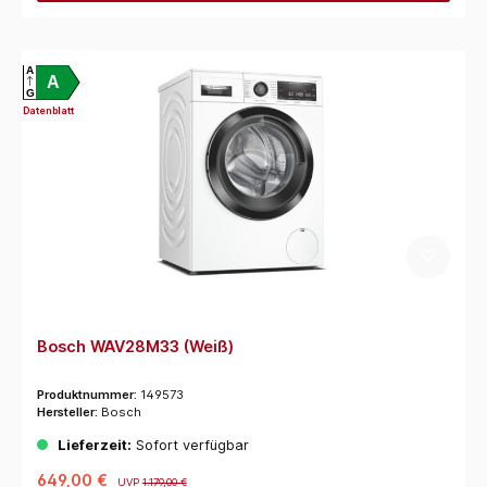
A
A
G
Datenblatt
Bosch WAV28M33 (Weiß)
Produktnummer:
149573
Hersteller:
Bosch
Lieferzeit:
Sofort verfügbar
649,00 €
UVP
1.179,00 €