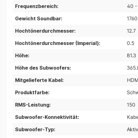
Frequenzbereich:
40 -
Gewicht Soundbar:
1760
Hochtönerdurchmesser:
12.7
Hochtönerdurchmesser (Imperial):
0.5
Höhe:
81.3
Höhe des Subwoofers:
365.
Mitgelieferte Kabel:
HDM
Produktfarbe:
Sch
RMS-Leistung:
150
Subwoofer-Konnektivität:
Kabe
Subwoofer-Typ:
Akti