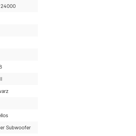
 24000
8
I
warz
llos
ver Subwoofer