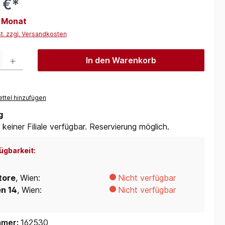
 €*
/ Monat
St. zzgl. Versandkosten
 Gib den gewünschten Wert ein oder benutze die Schaltflächen um die Anzah
In den Warenkorb
ttel hinzufügen
g
 keiner Filiale verfügbar. Reservierung möglich.
ügbarkeit:
tore
, Wien:
Nicht verfügbar
en 14
, Wien:
Nicht verfügbar
mmer:
162530