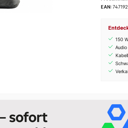
EAN:
747192
Entdeck
150 
Audio
Kabel
Schw
Verka