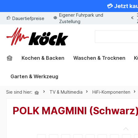
💳 Jetzt ka
springen
Zur Hauptnavigation springen
Eigener Fuhrpark und
Dauertiefpreise
Zustellung
Kochen & Backen
Waschen & Trocknen
K
Garten & Werkzeug
Sie sind hier:
TV & Multimedia
HiFi-Komponenten
POLK MAGMINI (Schwarz
Bildergalerie überspringen