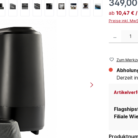
349,00
ab
10,47 € 
Preise inkl. Mw
Produkt Anzahl:
Zum Merkze
Abholun
Derzeit in
Artikelverf
Flagships
Filiale Wi
Produktnu