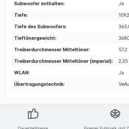
Subwoofer enthalten:
Ja
Tiefe:
109.
Tiefe des Subwoofers:
365.
Tieftönergewicht:
368
Treiberdurchmesser Mitteltöner:
57.2
Treiberdurchmesser Mitteltöner (imperial):
2.25
WLAN:
Ja
Übertragungstechnik:
Verk
Dauertiefpreise
Eigener Fuhrpark und Z