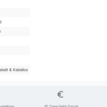
2
8
0
abelt & Kabellos
ustellung
30 Tage Geld-Zurück