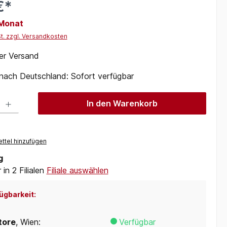
€*
 Monat
St. zzgl. Versandkosten
er Versand
 nach Deutschland: Sofort verfügbar
 Gib den gewünschten Wert ein oder benutze die Schaltflächen um die Anzah
In den Warenkorb
ttel hinzufügen
g
in 2 Filialen
Filiale auswählen
ügbarkeit:
tore
, Wien:
Verfügbar