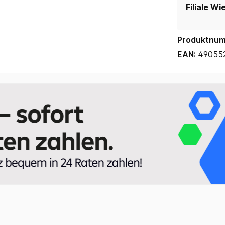
Filiale Wi
Produktnu
EAN:
49055