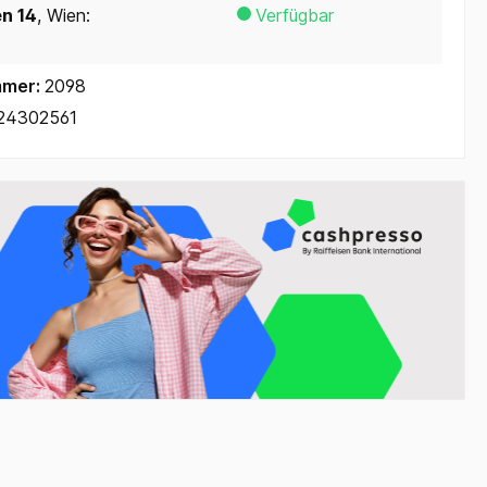
en 14
, Wien:
Verfügbar
mmer:
2098
24302561