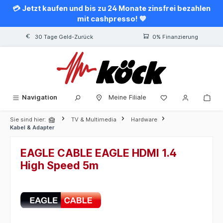
💳 Jetzt kaufen und bis zu 24 Monate zinsfrei bezahlen
alt springen
mit cashpresso! 💙
30 Tage Geld-Zurück
0% Finanzierung
Navigation
Meine Filiale
Sie sind hier:
TV & Multimedia
Hardware
Kabel & Adapter
EAGLE CABLE EAGLE HDMI 1.4
High Speed 5m