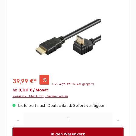
Bildergalerie überspringen
%
39,99 €*
UVP
49,90 €*
(19.86% gespart)
ab
3,00 € / Monat
Preise inkl. MwSt. zzgl. Versandkosten
Lieferzeit nach Deutschland: Sofort verfügbar
Produkt Anzahl: Gib den gewünschten Wert ein oder benutze die Schaltflächen um die 
In den Warenkorb