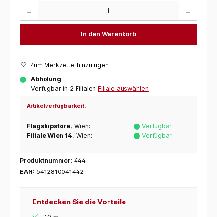
Produkt Anzahl: Gib den gewünschten Wert ein oder benutze die Schaltflächen um die 
In den Warenkorb
Zum Merkzettel hinzufügen
Abholung
Verfügbar in 2 Filialen
Filiale auswählen
Artikelverfügbarkeit:
Flagshipstore
, Wien:
Verfügbar
Filiale Wien 14
, Wien:
Verfügbar
Produktnummer:
444
EAN:
5412810041442
Entdecken Sie die Vorteile
10 m