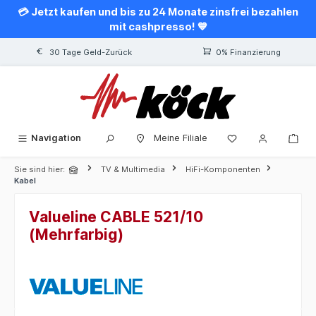
💳 Jetzt kaufen und bis zu 24 Monate zinsfrei bezahlen
alt springen
mit cashpresso! 💙
30 Tage Geld-Zurück
0% Finanzierung
Navigation
Meine Filiale
Sie sind hier:
TV & Multimedia
HiFi-Komponenten
Kabel
Valueline CABLE 521/10
(Mehrfarbig)