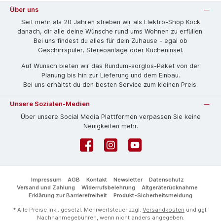
Über uns
Seit mehr als 20 Jahren streben wir als Elektro-Shop Köck
danach, dir alle deine Wünsche rund ums Wohnen zu erfüllen.
Bei uns findest du alles für dein Zuhause - egal ob
Geschirrspüler, Stereoanlage oder Kücheninsel.
Auf Wunsch bieten wir das Rund­um-sorg­los-Pa­ket von der
Planung bis hin zur Lieferung und dem Einbau.
Bei uns erhältst du den besten Service zum kleinen Preis.
Unsere Sozialen-Medien
Über unsere Social Media Plattformen verpassen Sie keine
Neuigkeiten mehr.
Facebook
Instagram
YouTube
Impressum
AGB
Kontakt
Newsletter
Datenschutz
Versand und Zahlung
Widerrufsbelehrung
Altgeräterücknahme
Erklärung zur Barrierefreiheit
Produkt-Sicherheitsmeldung
* Alle Preise inkl. gesetzl. Mehrwertsteuer zzgl.
Versandkosten
und ggf.
Nachnahmegebühren, wenn nicht anders angegeben.