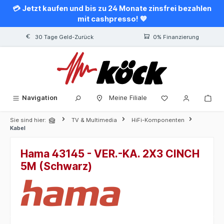
💳 Jetzt kaufen und bis zu 24 Monate zinsfrei bezahlen
alt springen
mit cashpresso! 💙
30 Tage Geld-Zurück
0% Finanzierung
Navigation
Meine Filiale
Sie sind hier:
TV & Multimedia
HiFi-Komponenten
Kabel
Hama 43145 - VER.-KA. 2X3 CINCH
5M (Schwarz)