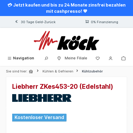
💳 Jetzt kaufen und bis zu 24 Monate zinsfrei bezahlen
alt springen
mit cashpresso! 💙
30 Tage Geld-Zurück
0% Finanzierung
Navigation
Meine Filiale
Sie sind hier:
Kühlen & Gefrieren
Kühlzubehör
Liebherr ZKes453-20 (Edelstahl)
Bildergalerie überspringen
Kostenloser Versand