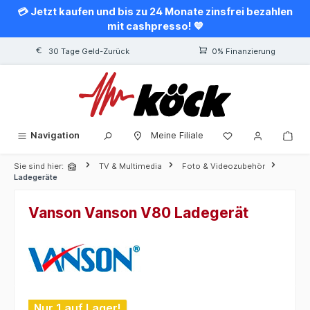
💳 Jetzt kaufen und bis zu 24 Monate zinsfrei bezahlen
alt springen
mit cashpresso! 💙
30 Tage Geld-Zurück
0% Finanzierung
Navigation
Meine Filiale
Sie sind hier:
TV & Multimedia
Foto & Videozubehör
Ladegeräte
Vanson Vanson V80 Ladegerät
Bildergalerie überspringen
Nur 1 auf Lager!