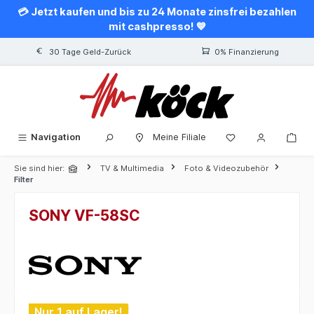
💳 Jetzt kaufen und bis zu 24 Monate zinsfrei bezahlen
alt springen
mit cashpresso! 💙
30 Tage Geld-Zurück
0% Finanzierung
Navigation
Meine Filiale
Sie sind hier:
TV & Multimedia
Foto & Videozubehör
Filter
SONY VF-58SC
Bildergalerie überspringen
Nur 1 auf Lager!