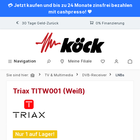
💳 Jetzt kaufen und bis zu 24 Monate zinsfrei bezahlen
alt springen
mit cashpresso! 💙
30 Tage Geld-Zurück
0% Finanzierung
Navigation
Meine Filiale
Sie sind hier:
TV & Multimedia
DVB-Receiver
LNBs
Triax TITW001 (Weiß)
Bildergalerie überspringen
Nur 1 auf Lager!